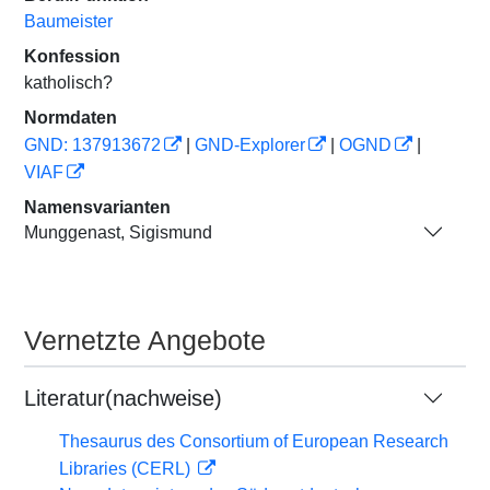
Baumeister
Konfession
katholisch?
Normdaten
GND: 137913672
|
GND-Explorer
|
OGND
|
VIAF
Namensvarianten
Munggenast, Sigismund
Vernetzte Angebote
Literatur(nachweise)
Thesaurus des Consortium of European Research
Libraries (CERL)