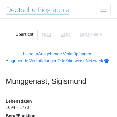
Deutsche
Biographie
Übersicht
NDB
ADB
NDB
-online
Literatur
Ausgehende Verknüpfungen
Eingehende Verknüpfungen
Orte
Zitierweise
Netzwerk
Munggenast, Sigismund
Lebensdaten
1694 – 1770
Beruf/Funktion