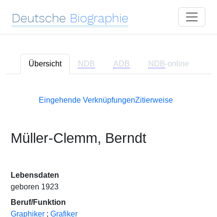
Deutsche
Biographie
Übersicht
NDB
ADB
NDB
-online
Eingehende Verknüpfungen
Zitierweise
Müller-Clemm, Berndt
Lebensdaten
geboren 1923
Beruf/Funktion
Graphiker
;
Grafiker