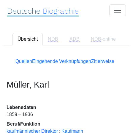
Deutsche
Biographie
Übersicht
NDB
ADB
NDB
-online
Quellen
Eingehende Verknüpfungen
Zitierweise
Müller, Karl
Lebensdaten
1859 – 1936
Beruf/Funktion
kaufmännischer Direktor
;
Kaufmann