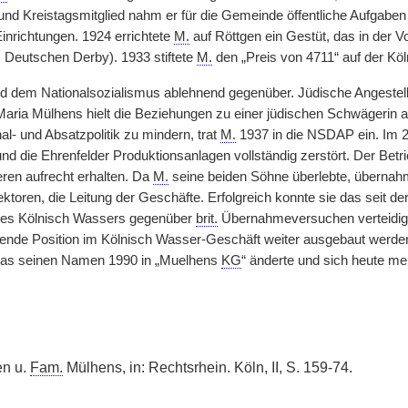
nd Kreistagsmitglied nahm er für die Gemeinde öffentliche Aufgaben 
Einrichtungen. 1924 errichtete
M.
auf Röttgen ein Gestüt, das in der V
 Deutschen Derby). 1933 stiftete
M.
den „Preis von 4711“ auf der Kö
nd dem Nationalsozialismus ablehnend gegenüber. Jüdische Angestellt
Maria Mülhens hielt die Beziehungen zu einer jüdischen Schwägerin
l- und Absatzpolitik zu mindern, trat
M.
1937 in die NSDAP ein. Im 2
d die Ehrenfelder Produktionsanlagen vollständig zerstört. Der Betri
ren aufrecht erhalten. Da
M.
seine beiden
|
Söhne überlebte, übernahm
rektoren, die Leitung der Geschäfte. Erfolgreich konnte sie das seit 
es Kölnisch Wassers gegenüber
brit.
Übernahmeversuchen verteidige
nde Position im Kölnisch Wasser-Geschäft weiter ausgebaut werden
as seinen Namen 1990 in „Muelhens
KG
“ änderte und sich heute meh
en u.
Fam.
Mülhens, in: Rechtsrhein. Köln, II, S. 159-74.