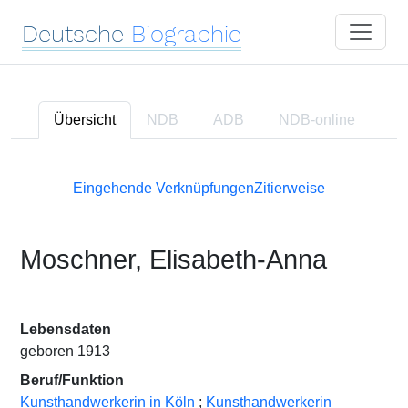
Deutsche
Biographie
Übersicht
NDB
ADB
NDB
-online
Eingehende Verknüpfungen
Zitierweise
Moschner, Elisabeth-Anna
Lebensdaten
geboren 1913
Beruf/Funktion
Kunsthandwerkerin in Köln
;
Kunsthandwerkerin