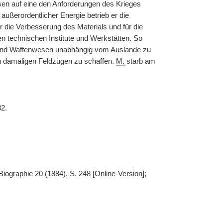
sen auf eine den Anforderungen des Krieges
ußerordentlicher Energie betrieb er die
ür die Verbesserung des Materials und für die
en technischen Institute und Werkstätten. So
ie- und Waffenwesen unabhängig vom Auslande zu
en damaligen Feldzügen zu schaffen.
M.
starb am
82.
ographie 20 (1884), S. 248 [Online-Version];