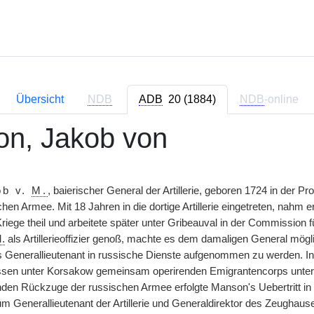
Übersicht
NDB
ADB
20 (1884)
NDB
-online
n, Jakob von
ob v.
M.
, baierischer General der Artillerie, geboren 1724 in der 
chen Armee. Mit 18 Jahren in die dortige Artillerie eingetreten, nahm
riege theil und arbeitete später unter Gribeauval in der Commission fü
.
als Artillerieoffizier genoß, machte es dem damaligen General mögli
s Generallieutenant in russische Dienste aufgenommen zu werden. In 
ssen unter Korsakow gemeinsam operirenden Emigrantencorps unte
enden Rückzuge der russischen Armee erfolgte Manson's Uebertritt in
 Generallieutenant der Artillerie und Generaldirektor des Zeughauses