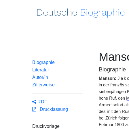
Deutsche
Biographie
Manso
Biographie
Biographie
Literatur
Autor/in
Manson:
Jak
Zitierweise
in der französis
siebenjährigen K
hohe Ruf, den
M
RDF
Armee sofort al
Druckfassung
des mit den Ru
bei Zürich folg
Februar 1800 zum
Druckvorlage