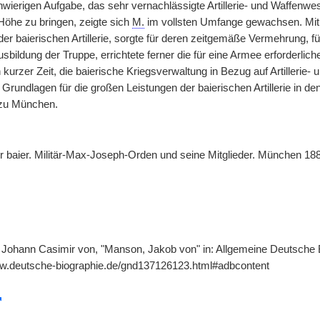
wierigen Aufgabe, das sehr vernachlässigte Artillerie- und Waffenwe
öhe zu bringen, zeigte sich
M.
im vollsten Umfange gewachsen. Mit a
er baierischen Artillerie, sorgte für deren zeitgemäße Vermehrung, f
bildung der Truppe, errichtete ferner die für eine Armee erforderlich
n kurzer Zeit, die baierische Kriegsverwaltung in Bezug auf Artiller
Grundlagen für die großen Leistungen der baierischen Artillerie in d
 zu München.
er baier. Militär-Max-Joseph-Orden und seine Mitglieder. München 18
Johann Casimir von, "Manson, Jakob von" in: Allgemeine Deutsche Bi
ww.deutsche-biographie.de/gnd137126123.html#adbcontent