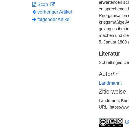
erwartenden sch
Scan
entsprechende H
vorheriger Artikel
Reorganisation d
folgender Artikel
kriegsmäßige Aus
gelang es ihm i
machen und die 
5. Januar 1809
Literatur
Schrettinger, D
Autor/in
Landmann.
Zitierweise
Landmann, Karl 
URL: https://w