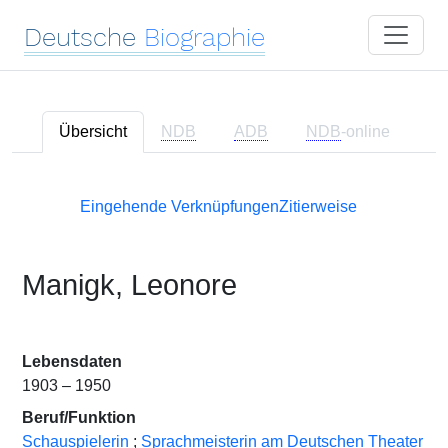
Deutsche
Biographie
Übersicht
NDB
ADB
NDB
-online
Eingehende Verknüpfungen
Zitierweise
Manigk, Leonore
Lebensdaten
1903 – 1950
Beruf/Funktion
Schauspielerin
;
Sprachmeisterin am Deutschen Theater