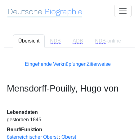
Deutsche
Biographie
Übersicht
NDB
ADB
NDB
-online
Eingehende Verknüpfungen
Zitierweise
Mensdorff-Pouilly, Hugo von
Lebensdaten
gestorben 1845
Beruf/Funktion
österreichischer Oberst
;
Oberst