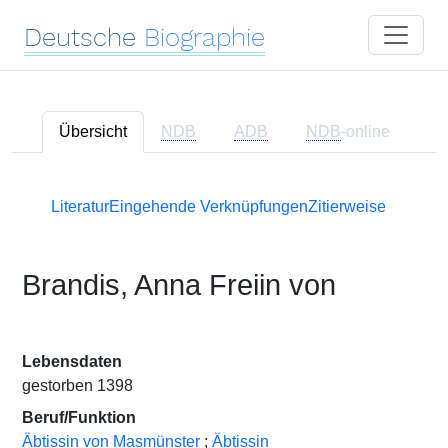
Deutsche
Biographie
Übersicht
NDB
ADB
NDB
-online
Literatur
Eingehende Verknüpfungen
Zitierweise
Brandis, Anna Freiin von
Lebensdaten
gestorben 1398
Beruf/Funktion
Äbtissin von Masmünster
;
Äbtissin