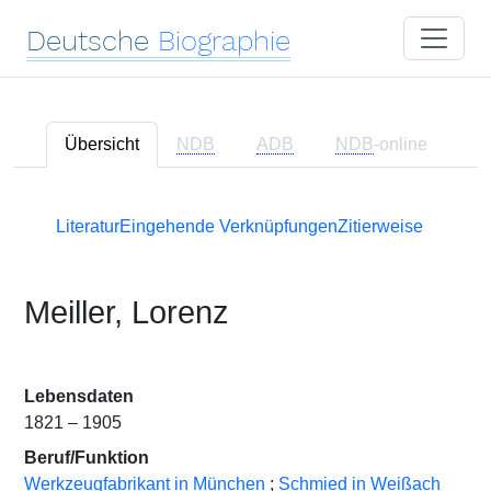
Deutsche
Biographie
Übersicht
NDB
ADB
NDB
-online
Literatur
Eingehende Verknüpfungen
Zitierweise
Meiller, Lorenz
Lebensdaten
1821 – 1905
Beruf/Funktion
Werkzeugfabrikant in München
;
Schmied in Weißach