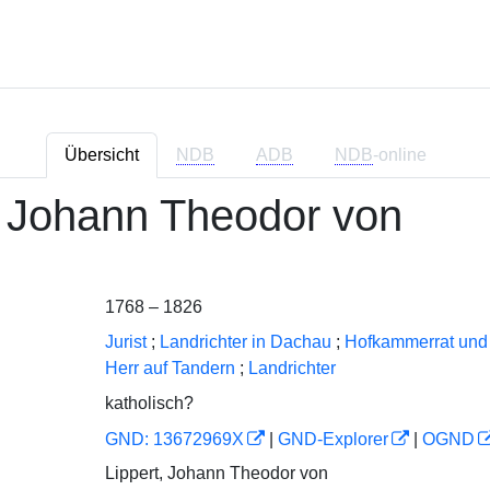
Übersicht
NDB
ADB
NDB
-online
, Johann Theodor von
1768 – 1826
Jurist
;
Landrichter in Dachau
;
Hofkammerrat und 
Herr auf Tandern
;
Landrichter
katholisch?
GND: 13672969X
|
GND-Explorer
|
OGND
Lippert, Johann Theodor von