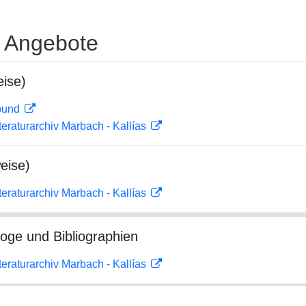
e Angebote
ise)
rbund
teraturarchiv Marbach - Kallías
eise)
teraturarchiv Marbach - Kallías
loge und Bibliographien
teraturarchiv Marbach - Kallías