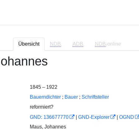
Übersicht
NDB
ADB
NDB
-online
Johannes
1845 – 1922
Bauerndichter
;
Bauer
;
Schriftsteller
reformiert?
GND: 136677770
|
GND-Explorer
|
OGND
Maus, Johannes