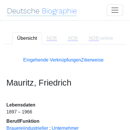
Deutsche
Biographie
Übersicht
NDB
ADB
NDB
-online
Eingehende Verknüpfungen
Zitierweise
Mauritz, Friedrich
Lebensdaten
1897 – 1966
Beruf/Funktion
Brauereiindustrieller
;
Unternehmer