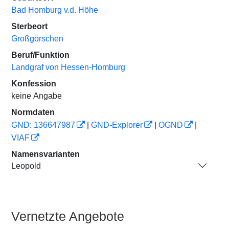
Bad Homburg v.d. Höhe
Sterbeort
Großgörschen
Beruf/Funktion
Landgraf von Hessen-Homburg
Konfession
keine Angabe
Normdaten
GND: 136647987
|
GND-Explorer
|
OGND
|
VIAF
Namensvarianten
Leopold
Vernetzte Angebote