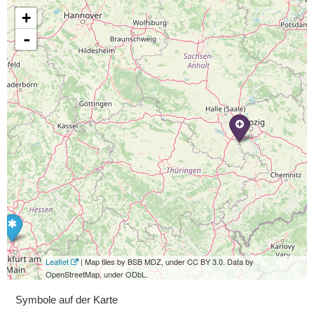
+
-
Leaflet
| Map tiles by BSB MDZ, under CC BY 3.0. Data by
OpenStreetMap, under ODbL.
Symbole auf der Karte