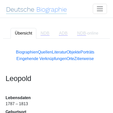
Deutsche
Biographie
Übersicht
NDB
ADB
NDB
-online
Biographien
Quellen
Literatur
Objekte
Porträts
Eingehende Verknüpfungen
Orte
Zitierweise
Leopold
Lebensdaten
1787 – 1813
Geburtsort