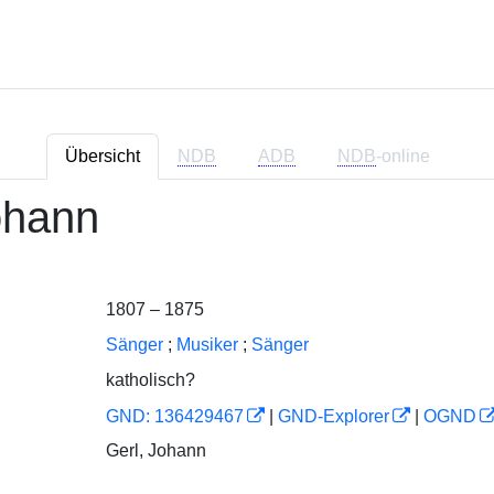
Übersicht
NDB
ADB
NDB
-online
ohann
1807 – 1875
Sänger
;
Musiker
;
Sänger
katholisch?
GND: 136429467
|
GND-Explorer
|
OGND
Gerl, Johann