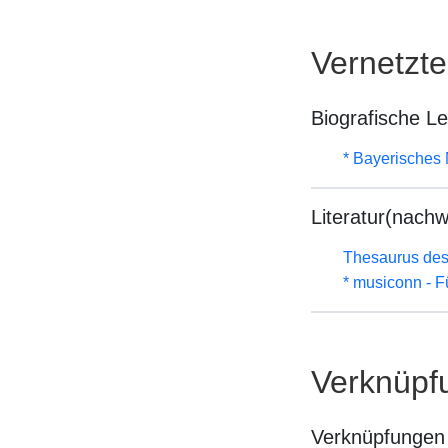
Vernetzt
Biografische L
* Bayerisches 
Literatur(nachw
Thesaurus des
* musiconn - F
Verknüpf
Verknüpfungen 