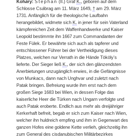
Koh
á
ry:
Stephan
(II.) Graf
K.
, geboren auf dem
Schlosse Cs
á
brag am 11. März 1649,
†
am 29. März
1731. Anfänglich für die theologische Laufbahn
herangebildet, widmete sich
K.
in jener für sein Vaterland
kämpfereichen Zeit dem Waffenhandwerke und Kaiser
Leopold bestimmte ihn 1667 zum Commandanten der
Feste Fülek. Er bewährte sich auch als tapferer und
entschlossener Führer bei der Vertheidigung dieses
Platzes, welchen nur Verrath in die Hände Tököly's
lieferte. Der Sieger ließ
K.
, der sich den glänzendsten
Anerbietungen unzugänglich erwies, in die Gefängnisse
von Munkacs, dann nach Unghvar und zuletzt nach
Patak bringen. Befreiung wurde ihm erst nach dem
großen Siege 1683 bei Wien, in dessen Folge das
kaiserliche Heer die Türken nach Ungarn verfolgte und
auch Patak eroberte. Endlich aus mehr als dreijähriger
Kerkerhaft befreit, begab er sich zum Kaiser nach Wien,
welcher ihn huldreich empfing und ihm in Gegenwart des
ganzen Hofes eine goldene Kette verlieh, gleichzeitig ihn
zum General des cisdanubischen Militärbezirkes