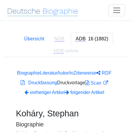
Deutsche
Biographie
Übersicht
NDB
ADB
16 (1882)
NDB
-online
Biographie
Literatur
Autor/in
Zitierweise
RDF
Druckfassung
Druckvorlage
Scan
vorheriger Artikel
folgender Artikel
Koháry, Stephan
Biographie