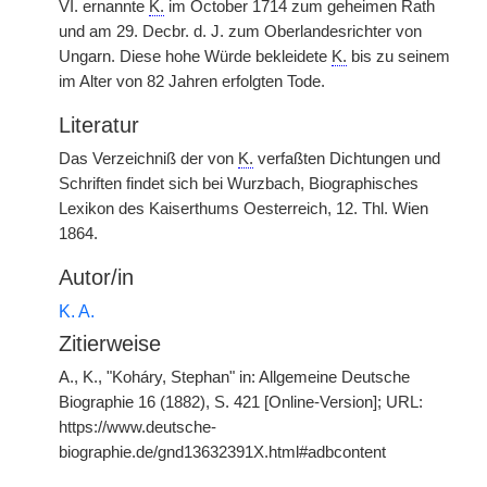
VI. ernannte
K.
im October 1714 zum geheimen Rath
und am 29. Decbr. d. J. zum Oberlandesrichter von
Ungarn. Diese hohe Würde bekleidete
K.
bis zu seinem
im Alter von 82 Jahren erfolgten Tode.
Literatur
Das Verzeichniß der von
K.
verfaßten Dichtungen und
Schriften findet sich bei Wurzbach, Biographisches
Lexikon des Kaiserthums Oesterreich, 12. Thl. Wien
1864.
Autor/in
K. A.
Zitierweise
A., K., "Koháry, Stephan" in: Allgemeine Deutsche
Biographie 16 (1882), S. 421 [Online-Version]; URL:
https://www.deutsche-
biographie.de/gnd13632391X.html#adbcontent