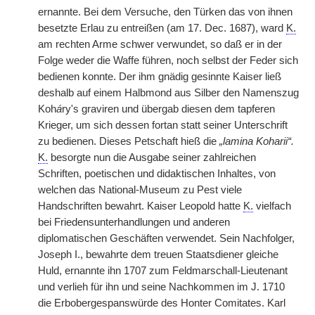
ernannte. Bei dem Versuche, den Türken das von ihnen
besetzte Erlau zu entreißen (am 17. Dec. 1687), ward
K.
am rechten Arme schwer verwundet, so daß er in der
Folge weder die Waffe führen, noch selbst der Feder sich
bedienen konnte. Der ihm gnädig gesinnte Kaiser ließ
deshalb auf einem Halbmond aus Silber den Namenszug
Koh
á
ry's graviren und übergab diesen dem tapferen
Krieger, um sich dessen fortan statt seiner Unterschrift
zu bedienen. Dieses Petschaft hieß die
„lamina Koharii“.
K.
besorgte nun die Ausgabe seiner zahlreichen
Schriften, poetischen und didaktischen Inhaltes, von
welchen das National-Museum zu Pest viele
Handschriften bewahrt. Kaiser Leopold hatte
K.
vielfach
bei Friedensunterhandlungen und anderen
diplomatischen Geschäften verwendet. Sein Nachfolger,
Joseph I., bewahrte dem treuen Staatsdiener gleiche
Huld, ernannte ihn 1707 zum Feldmarschall-Lieutenant
und verlieh für ihn und seine Nachkommen im J. 1710
die Erbobergespanswürde des Honter Comitates. Karl