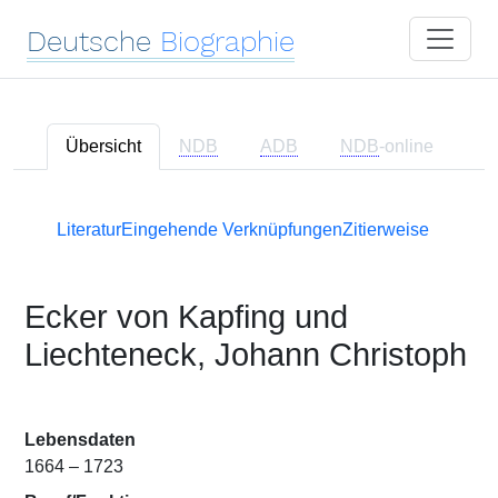
Deutsche
Biographie
Übersicht
NDB
ADB
NDB
-online
Literatur
Eingehende Verknüpfungen
Zitierweise
Ecker von Kapfing und
Liechteneck, Johann Christoph
Lebensdaten
1664 – 1723