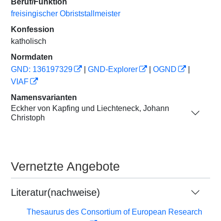
Beruf/Funktion
freisingischer Obriststallmeister
Konfession
katholisch
Normdaten
GND: 136197329
|
GND-Explorer
|
OGND
|
VIAF
Namensvarianten
Eckher von Kapfing und Liechteneck, Johann
Christoph
Vernetzte Angebote
Literatur(nachweise)
Thesaurus des Consortium of European Research