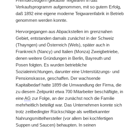
Fremderzeugern gekaufte Teigwaren in das
Verkaufsprogramm aufgenommen, mit so gutem Erfolg,
daß 1892 eine eigene moderne Teigwarenfabrik in Betrieb
genommen werden konnte.
Hervorgegangen aus Abpackstellen im grenznahen
Gebiet, entstanden damals zunächst in der Schweiz
(Thayngen) und Österreich (Wels), später auch in
Frankreich (Nancy) und Italien (Monza) Zweigbetriebe,
denen weitere Gründungen in Berlin, Bayreuth und
Posen folgten. Es wurden betriebliche
Sozialeinrichtungen, darunter eine Unterstützungs- und
Pensionskasse, geschaffen. Der wachsende
Kapitalbedarf hatte 1899 die Umwandlung der Firma, die
zu diesem Zeitpunkt etwa 700 Mitarbeiter beschäftigte, in
eine
AG
zur Folge, an der zunächst noch die Familie
mehrheitlich beteiligt war. Das Unternehmen konnte sich
trotz zeitbedingter Rückschläge als weltbekannter
Nahrungsmittelhersteller (vor allem bei kochfertigen
Suppen und Saucen) behaupten. In seinen