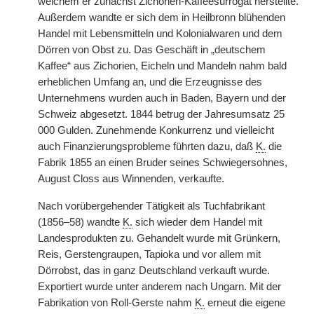
welchem er zunächst Zichorien-Kaffeesurrogat herstellte.
Außerdem wandte er sich dem in Heilbronn blühenden
Handel mit Lebensmitteln und Kolonialwaren und dem
Dörren von Obst zu. Das Geschäft in „deutschem
Kaffee“ aus Zichorien, Eicheln und Mandeln nahm bald
erheblichen Umfang an, und die Erzeugnisse des
Unternehmens wurden auch in Baden, Bayern und der
Schweiz abgesetzt. 1844 betrug der Jahresumsatz 25
000 Gulden. Zunehmende Konkurrenz und vielleicht
auch Finanzierungsprobleme führten dazu, daß
K.
die
Fabrik 1855 an einen Bruder seines Schwiegersohnes,
August Closs aus Winnenden, verkaufte.
Nach vorübergehender Tätigkeit als Tuchfabrikant
(1856–58) wandte
K.
sich wieder dem Handel mit
Landesprodukten zu. Gehandelt wurde mit Grünkern,
Reis, Gerstengraupen, Tapioka und vor allem mit
Dörrobst, das in ganz Deutschland verkauft wurde.
Exportiert wurde unter anderem nach Ungarn. Mit der
Fabrikation von Roll-Gerste nahm
K.
erneut die eigene