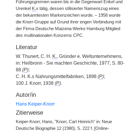
Führungsgremien waren bis in die Gegenwart Enkel und
Urenkel
K.
s tätig, dessen stilisierter Namenszug eines
der bekanntesten Markenzeichen wurde. – 1958 wurde
die Knorr-Gruppe auf Grund ihrer engen Verbindung mit
der Firma Deutsche Maizena-Werke Hamburg Mitglied
des multinationalen Konzerns CPC.
Literatur
W. Thunert, C. H.
K.
, Gründer e. Weltunternehmens,
in: Heilbronn - Sie machten Geschichte, 1977, S. 80-
88
(
P
)
;
C. H. K.s Nahrungsmittelfabriken, 1898
(
P
)
;
100 J. Knorr, 1938
(
P
).
Autor/in
Hans Keiper-Knorr
Zitierweise
Keiper-Knorr, Hans, "Knorr, Carl Heinrich" in: Neue
Deutsche Biographie 12 (1980), S. 222 f. [Online-