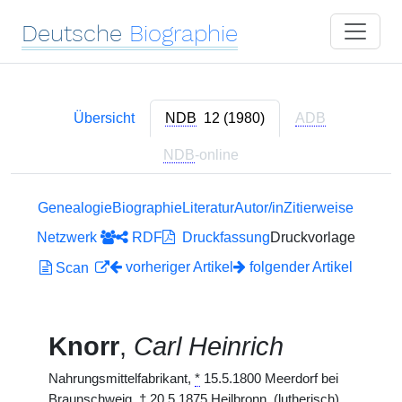
Deutsche
Biographie
Übersicht
NDB
12 (1980)
ADB
NDB
-online
Genealogie
Biographie
Literatur
Autor/in
Zitierweise
Netzwerk
RDF
Druckfassung
Druckvorlage
vorheriger Artikel
folgender Artikel
Scan
Knorr
,
Carl Heinrich
Nahrungsmittelfabrikant,
*
15.5.1800 Meerdorf bei
Braunschweig,
†
20.5.1875 Heilbronn. (lutherisch)