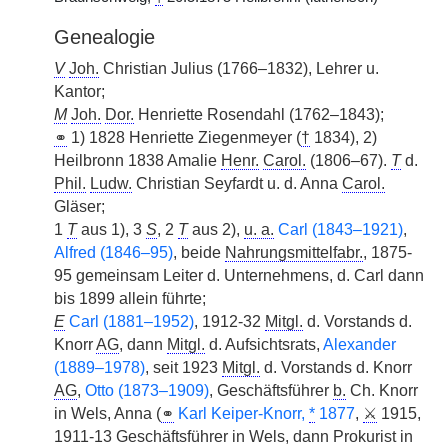
Genealogie
V
Joh.
Christian Julius (1766–1832), Lehrer u.
Kantor;
M
Joh.
Dor.
Henriette Rosendahl (1762–1843);
⚭
1) 1828 Henriette Ziegenmeyer (
†
1834), 2)
Heilbronn 1838 Amalie
Henr.
Carol.
(1806–67).
T
d.
Phil.
Ludw.
Christian Seyfardt u. d. Anna
Carol.
Gläser;
1
T
aus 1), 3
S
, 2
T
aus 2),
u. a.
Carl (1843–1921)
,
Alfred (1846–95)
, beide
Nahrungsmittelfabr.
, 1875-
95 gemeinsam Leiter d. Unternehmens, d. Carl dann
bis 1899 allein führte;
E
Carl (1881–1952)
, 1912-32
Mitgl.
d. Vorstands d.
Knorr
AG
, dann
Mitgl.
d. Aufsichtsrats,
Alexander
(1889–1978)
, seit 1923
Mitgl.
d. Vorstands d. Knorr
AG
,
Otto (1873–1909)
, Geschäftsführer
b.
Ch. Knorr
in Wels, Anna (
⚭
Karl Keiper-Knorr,
*
1877
,
⚔
1915,
1911-13 Geschäftsführer in Wels, dann Prokurist in