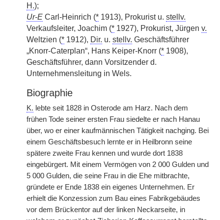
H.
);
Ur-E
Carl-Heinrich (
*
1913), Prokurist u.
stellv.
Verkaufsleiter, Joachim (
*
1927), Prokurist, Jürgen
v.
Weltzien (
*
1912),
Dir.
u.
stellv.
Geschäftsführer
„Knorr-Caterplan“, Hans Keiper-Knorr (
*
1908),
Geschäftsführer, dann Vorsitzender d.
Unternehmensleitung in Wels.
Biographie
K.
lebte seit 1828 in Osterode am Harz. Nach dem
frühen Tode seiner ersten Frau siedelte er nach Hanau
über, wo er einer kaufmännischen Tätigkeit nachging. Bei
einem Geschäftsbesuch lernte er in Heilbronn seine
spätere zweite Frau kennen und wurde dort 1838
eingebürgert. Mit einem Vermögen von 2 000 Gulden und
5 000 Gulden, die seine Frau in die Ehe mitbrachte,
gründete er Ende 1838 ein eigenes Unternehmen. Er
erhielt die Konzession zum Bau eines Fabrikgebäudes
vor dem Brückentor auf der linken Neckarseite, in