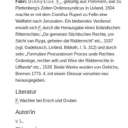
Fabri:
Dionysius
F.
, gebürtig aus Pommern, war zu
Plettenberg's Zeiten Ordenssyndicus in Livland. 1504
machte er mit dem Comthur Rupert zu Fellin eine
Wallfahrt nach Jerusalem. Ein bleibendes Verdienst
erwarb sich
F.
durch die Herausgabe eines livländischen
Ritterrechtes: „De gemenen Stichtischen Rechte, ym
Sticht van Ryga, geheten dat Ridderrecht“ etc., 1537
(vgl. Gadebusch, Livländ. Biblioth.
I.
S. 312) und durch
sein:
„Formulare Procuratorum
Proces unde Rechtes
Ordeninge, rechter arth und Wise der Ridderrechte in
Lifflande“ etc., 1539. Beide Werke wurden von Oelrichs,
Bremen 1773. 4. mit einem Glossar versehen neu
herausgegeben.
Literatur
F.
Wachter bei Ersch und Gruber.
Autor/in
v. L.