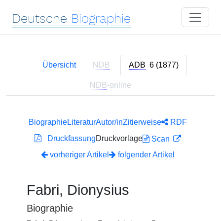
Deutsche
Biographie
Übersicht
NDB
ADB
6 (1877)
NDB
-online
Biographie
Literatur
Autor/in
Zitierweise
RDF
Druckfassung
Druckvorlage
Scan
vorheriger Artikel
folgender Artikel
Fabri, Dionysius
Biographie