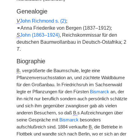
Genealogie
V
John Richmond s. (2)
;
⚭Anna Friederike von Bergen (1837–1912);
S
John (1863–1924)
, Reichskommissar für den
deutschen Baumwollanbau in Deutsch-Ostafrika; 2
T
.
Biographie
B.
vergrößerte die Baumschule, legte eine
Pflanzenversuchsstation an, und züchtete Waldbäume
für den Großanbau. In Friedrichsruh im Sachsenwald
legte er Pflanzungen für den Fürsten
Bismarck
an, der
ihn nicht nur beruflich sondern auch persönlich schätzte
und sich ihm gegenüber zwangloser gab als vielen
anderen Besuchern, so daß
B.
s Aufzeichnungen über
seine Gespräche mit
Bismarck
besonders
aufschlußreich sind. 1884 verkaufte
B.
die Betriebe in
Flottbek und wandte sich nach Berlin, wo er sich an der