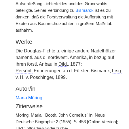
Aufschließung Lichterfeldes und des Grunewalds
beteiligte. Seiner Verbindung zu
Bismarck
ist es zu
danken, daß die Forstverwaltung die Aufforstung mit
Exoten aus Baumschulzuchten in großem Maßstab
aufnahm.
Werke
Die Douglas-Fichte u. einige andere Nadelhölzer,
namentl. aus d. nordwestl. Amerika, in bezug auf
ihren forstl. Anbau in
Dtld.
, 1877;
Persönl.
Erinnerungen an d. Fürsten Bismarck,
hrsg.
v.
H.
v.
Poschinger, 1899.
Autor/in
Maria Möring
Zitierweise
Möring, Maria, "Booth, John Cornelius" in: Neue
Deutsche Biographie 2 (1955), S. 453 [Online-Version];
URL: https://www.deutsche-