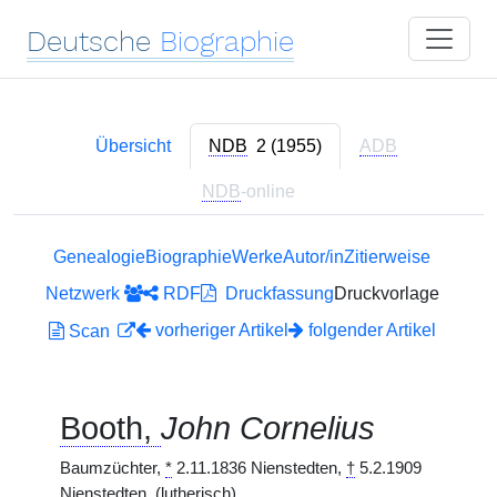
Deutsche
Biographie
Übersicht
NDB
2 (1955)
ADB
NDB
-online
Genealogie
Biographie
Werke
Autor/in
Zitierweise
Netzwerk
RDF
Druckfassung
Druckvorlage
vorheriger Artikel
folgender Artikel
Scan
Booth,
John Cornelius
Baumzüchter,
*
2.11.1836 Nienstedten,
†
5.2.1909
Nienstedten. (lutherisch)