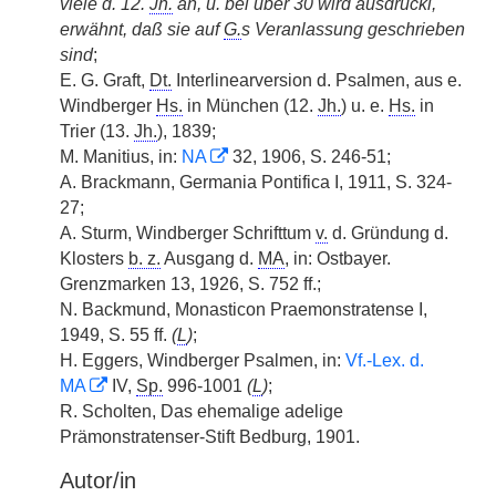
viele d. 12.
Jh.
an, u. bei über 30 wird ausdrückl,
erwähnt, daß sie auf
G.
s Veranlassung geschrieben
sind
;
E. G. Graft,
Dt.
Interlinearversion d. Psalmen, aus e.
Windberger
Hs.
in München (12.
Jh.
) u. e.
Hs.
in
Trier (13.
Jh.
), 1839;
M. Manitius, in:
NA
32, 1906, S. 246-51;
A. Brackmann, Germania Pontifica I, 1911, S. 324-
27;
A. Sturm, Windberger Schrifttum
v.
d. Gründung d.
Klosters
b. z.
Ausgang d.
MA
, in: Ostbayer.
Grenzmarken 13, 1926, S. 752 ff.;
N. Backmund, Monasticon Praemonstratense I,
1949, S. 55 ff.
(
L
)
;
H. Eggers, Windberger Psalmen, in:
Vf.-Lex. d.
MA
IV,
Sp.
996-1001
(
L
)
;
R. Scholten, Das ehemalige adelige
Prämonstratenser-Stift Bedburg, 1901.
Autor/in