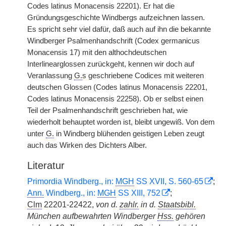
Codes latinus Monacensis 22201). Er hat die
Gründungsgeschichte Windbergs aufzeichnen lassen.
Es spricht sehr viel dafür, daß auch auf ihn die bekannte
Windberger Psalmenhandschrift (Codex germanicus
Monacensis 17) mit den althochdeutschen
Interlinearglossen zurückgeht, kennen wir doch auf
Veranlassung
G.
s geschriebene Codices mit weiteren
deutschen Glossen (Codes latinus Monacensis 22201,
Codes latinus Monacensis 22258). Ob er selbst einen
Teil der Psalmenhandschrift geschrieben hat, wie
wiederholt behauptet worden ist, bleibt ungewiß. Von dem
unter
G.
in Windberg blühenden geistigen Leben zeugt
auch das Wirken des Dichters Alber.
Literatur
Primordia Windberg., in:
MGH
SS XVII, S. 560-65
;
Ann.
Windberg., in:
MGH
SS XIII, 752
;
Clm
22201-22422,
von d.
zahlr.
in d.
Staatsbibl.
München aufbewahrten Windberger
Hss.
gehören