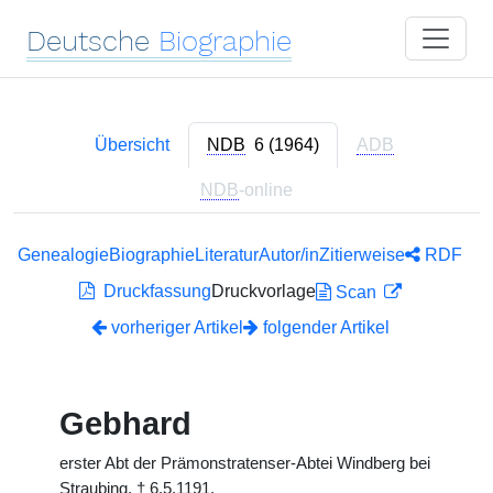
Deutsche
Biographie
Übersicht
NDB
6 (1964)
ADB
NDB
-online
Genealogie
Biographie
Literatur
Autor/in
Zitierweise
RDF
Druckfassung
Druckvorlage
Scan
vorheriger Artikel
folgender Artikel
Gebhard
erster Abt der Prämonstratenser-Abtei Windberg bei
Straubing,
†
6.5.1191.