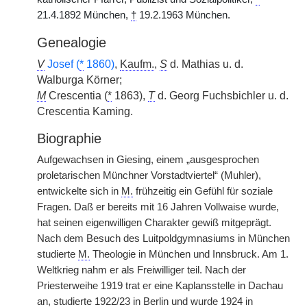
21.4.1892 München,
†
19.2.1963 München.
Genealogie
V
Josef (
*
1860)
,
Kaufm.
,
S
d. Mathias u. d.
Walburga Körner;
M
Crescentia (
*
1863),
T
d. Georg Fuchsbichler u. d.
Crescentia Kaming.
Biographie
Aufgewachsen in Giesing, einem „ausgesprochen
proletarischen Münchner Vorstadtviertel“ (Muhler),
entwickelte sich in
M.
frühzeitig ein Gefühl für soziale
Fragen. Daß er bereits mit 16 Jahren Vollwaise wurde,
hat seinen eigenwilligen Charakter gewiß mitgeprägt.
Nach dem Besuch des Luitpoldgymnasiums in München
studierte
M.
Theologie in München und Innsbruck. Am 1.
Weltkrieg nahm er als Freiwilliger teil. Nach der
Priesterweihe 1919 trat er eine Kaplansstelle in Dachau
an, studierte 1922/23 in Berlin und wurde 1924 in