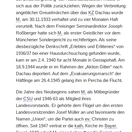
sich aus der Politik zurückziehen. Wegen der Verbreitung
angeblicher Greuelmärchen über das
KZ
Dachau wurde
M.
am 30.11.1933 verhaftet und zu vier Monaten Haft
verurteilt. Nach dem Freisinger Seminardirektor Joseph
Roßberger hatte sich
M.
als erster Geistlicher vor dem
Münchener Sondergericht zu rechtfertigen. Als seine
diesbezügliche Denkschrift „Erlebtes und Erlittenes“ von
1936/37 bei einer Hausdurchsuchung gefunden wurde,
kam er am 2.4. 1940 für acht Monate in Gestapohaft. Am
18.9.1944 wurde er im Rahmen der „Aktion Gitter“ nach
Dachau deportiert. Auf dem „Evakuierungsmarsch“ der
Häftlinge am 26.4.1945 gelang ihm in Percha die Flucht.
Die Jahre des Neubeginns sahen
M.
als Mitbegründer
der
CSU
und 1946-63 als Mitglied ihres
Landesvorstands. Er gehörte dem Flügel um den ersten
Landesvorsitzenden Josef Müller an und favorisierte den
Namen „Union“, um die Partei auch
ev.
Christen zu
öffnen. Seit 1947 vertrat er die
kath.
Kirche im
Bayer.