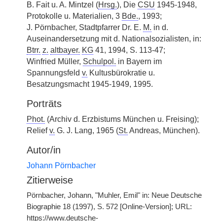
B. Fait u. A. Mintzel (
Hrsg.
), Die
CSU
1945-1948,
Protokolle u. Materialien, 3
Bde.
, 1993;
J. Pörnbacher, Stadtpfarrer Dr. E.
M.
in d.
Auseinandersetzung mit d. Nationalsozialisten, in:
Btrr.
z.
altbayer.
KG
41, 1994, S. 113-47;
Winfried Müller,
Schulpol.
in Bayern im
Spannungsfeld
v.
Kultusbürokratie u.
Besatzungsmacht 1945-1949, 1995.
Porträts
Phot.
(Archiv d. Erzbistums München u. Freising);
Relief
v.
G. J. Lang, 1965 (
St.
Andreas, München).
Autor/in
Johann Pörnbacher
Zitierweise
Pörnbacher, Johann, "Muhler, Emil" in: Neue Deutsche
Biographie 18 (1997), S. 572 [Online-Version]; URL:
https://www.deutsche-