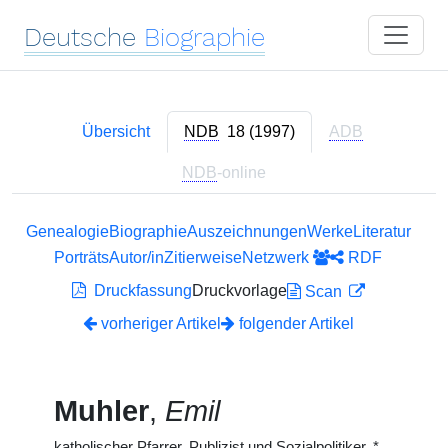
Deutsche
Biographie
Übersicht
NDB
18 (1997)
ADB
NDB
-online
Genealogie
Biographie
Auszeichnungen
Werke
Literatur
Porträts
Autor/in
Zitierweise
Netzwerk
RDF
Druckfassung
Druckvorlage
Scan
vorheriger Artikel
folgender Artikel
Muhler
,
Emil
katholischer Pfarrer, Publizist und Sozialpolitiker,
*