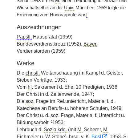
Senat. 1948 erhielt
M.
einen Lehrauftrag für Sozial- und
Wirtschaftsethik an der
Univ.
München; 1959 folgte die
Ernennung zum Honorarprofessor.
|
Auszeichnungen
Päpstl.
Hausprälat (1959);
Bundesverdienstkreuz (1952),
Bayer.
Verdienstorden (1959).
Werke
Die
christl.
Weltanschauung im Kampf d. Geister,
Sieben Vorträge, 1933;
Vom
hl.
Sakrament d. Ehe, 10 Predigten, 1936;
Der Christ in d. Zeitenwende, 1947;
Die
soz.
Frage im Rel.unterricht, Material f. d.
Katechese an Berufs- u. höheren Schulen, 1949;
Der Christ u. d.
soz.
Frage, Material f. Unterricht u.
Bildungsarbeit, ²1953;
Lehrbuch d.
Sozialkde.
(mit
M.
Scherer,
M.
Eichmeier u. W. Stöbe),
hrsg.
v.
K.
Bosl
, 1953, S.