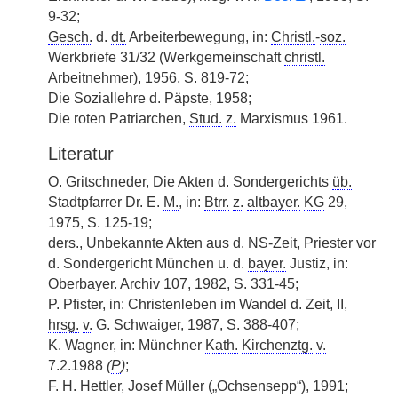
9-32;
Gesch.
d.
dt.
Arbeiterbewegung, in:
Christl.
-
soz.
Werkbriefe 31/32 (Werkgemeinschaft
christl.
Arbeitnehmer), 1956, S. 819-72;
Die Soziallehre d. Päpste, 1958;
Die roten Patriarchen,
Stud.
z.
Marxismus 1961.
Literatur
O. Gritschneder, Die Akten d. Sondergerichts
üb.
Stadtpfarrer Dr. E.
M.
, in:
Btrr.
z.
altbayer.
KG
29,
1975, S. 125-19;
ders.
, Unbekannte Akten aus d.
NS
-Zeit, Priester vor
d. Sondergericht München u. d.
bayer.
Justiz, in:
Oberbayer. Archiv 107, 1982, S. 331-45;
P. Pfister, in: Christenleben im Wandel d. Zeit, II,
hrsg.
v.
G. Schwaiger, 1987, S. 388-407;
K. Wagner, in: Münchner
Kath.
Kirchenztg.
v.
7.2.1988
(
P
)
;
F. H. Hettler, Josef Müller („Ochsensepp“), 1991;