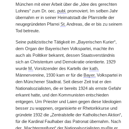
München mit einer Arbeit über die „Idee des gerechten
Lohnes“ zum Dr. oec.
publ.
promoviert. Im selben Jahr
übernahm er in seiner Heimatstadt die Pfarrstelle der
neugegründeten Pfarrei
St.
Andreas, die er bis zu seinem
Tod betreute.
Seine publizistische Tätigkeit im „Bayerischen Kurier“,
dem Organ der Bayerischen Volkspartei, machte ihn
auch als Politiker bekannt, dessen Staatsverständnis
sich an Christentum und Demokratie orientierte. 1929
wurde
M.
Vorsitzender des Kartells der
kath.
Männervereine, 1930 kam er für die
Bayer.
Volkspartei in
den Münchener Stadtrat. Seit dieser Zeit trat er den
Nationalsozialisten, die er bereits 1924 als ernste Gefahr
erkannt hatte, und den Kommunisten entschieden
entgegen. Um Priester und Laien gegen diese Ideologien
besser zu wappnen, organisierte er Rhetorikkurse und
gründete 1932 die „Zentralstelle der Katholischen Aktion“,
für die Kardinal Faulhaber das Patronat übernahm. Nach
der „Machtergreifung“ der Nationalsozialisten mußte er