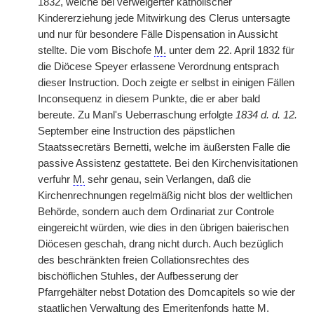
1832, welche bei verweigerter katholischer
Kindererziehung jede Mitwirkung des Clerus untersagte
und nur für besondere Fälle Dispensation in Aussicht
stellte. Die vom Bischofe
M.
unter dem 22. April 1832 für
die Diöcese Speyer erlassene Verordnung entsprach
dieser Instruction. Doch zeigte er selbst in einigen Fällen
Inconsequenz in diesem Punkte, die er aber bald
bereute. Zu Manl's Ueberraschung erfolgte
1834 d. d. 12.
September eine Instruction des päpstlichen
Staatssecretärs Bernetti, welche im äußersten Falle die
passive Assistenz gestattete. Bei den Kirchenvisitationen
verfuhr
M.
sehr genau, sein Verlangen, daß die
Kirchenrechnungen regelmäßig nicht blos der weltlichen
Behörde, sondern auch dem Ordinariat zur Controle
eingereicht würden, wie dies in den übrigen baierischen
Diöcesen geschah, drang nicht durch. Auch bezüglich
des beschränkten freien Collationsrechtes des
bischöflichen Stuhles, der Aufbesserung der
Pfarrgehälter nebst Dotation des Domcapitels so wie der
staatlichen Verwaltung des Emeritenfonds hatte M.