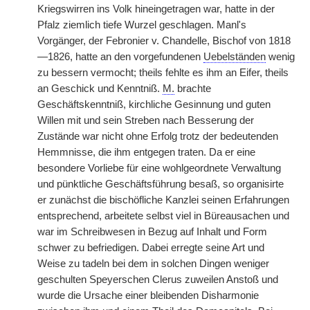
Kriegswirren ins Volk hineingetragen war, hatte in der
Pfalz ziemlich tiefe Wurzel geschlagen. Manl's
Vorgänger, der Febronier v. Chandelle, Bischof von 1818
—1826, hatte an den vorgefundenen
Uebelständen
wenig
zu bessern vermocht; theils fehlte es ihm an Eifer, theils
an Geschick und Kenntniß.
M.
brachte
Geschäftskenntniß, kirchliche Gesinnung und guten
Willen mit und sein Streben nach Besserung der
Zustände war nicht ohne Erfolg trotz der bedeutenden
Hemmnisse, die ihm entgegen traten. Da er eine
besondere Vorliebe für eine wohlgeordnete Verwaltung
und pünktliche Geschäftsführung besaß, so organisirte
er zunächst die bischöfliche Kanzlei seinen Erfahrungen
entsprechend, arbeitete selbst viel in Büreausachen und
war im Schreibwesen in Bezug auf Inhalt und Form
schwer zu befriedigen. Dabei erregte seine Art und
Weise zu tadeln bei dem in solchen Dingen weniger
geschulten Speyerschen Clerus zuweilen Anstoß und
wurde die Ursache einer bleibenden Disharmonie