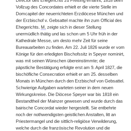
Director des Ehegerichts zu Freising ernannt; 1818 beim
Vollzug des Concordates erhielt er die vierte Stelle im
Domcapitel der neuerrichteten Erzdiöcese München und
der Erzbischof v. Gebsattel machte ihn zum Official des
Ehegerichts.
M.
zeigte sich in dieser Stellung
unermüdlich thätig und las schon um 5 Uhr früh in der
Kathedrale Messe, um desto mehr Zeit für seine
Bureauarbeiten zu finden. Am 22. Juli 1826 wurde er vom
Könige für den erledigten Bischofssitz in Speyer nominirt,
was mit seinen Wünschen übereinstimmte; die
päpstliche Bestätigung erfolgte erst am 9. April 1827, die
bischöfliche Consecration erhielt er am 25. desselben
Monats in München durch den Erzbischof von Gebsattel.
Schwierige Aufgaben warteten seiner in dem neuen
Wirkungskreise. Die Diöcese Speyer war bis 1818 ein
Bestandtheil der Mainzer gewesen und wurde durch das
bairische Concordat wieder hergestellt. Sie entbehrte
noch der nothwendigsten geistlichen Anstalten, litt an
Priestermangel und die sittlich-religiöse Verwilderung,
welche durch die französische Revolution und die