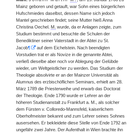
Mainz geboren und getauft, war Sohn eines bürgerlichen
Hufschmiedes daselbst, dessen Name sich jedoch
Mantel geschrieben findet; seine Mutter hieß Anna
Christina Oechel.
M.
wurde, da er Anlagen zeigte, zum
Studium bestimmt und besuchte die Schulen der
Benediktiner seiner Vaterstadt in der Abtei zu St.
Jacob
¶
auf dem Eichelstein. Nach beendigten
Vorstudien trat er als Novize in die genannte Abtei,
verließ dieselbe aber noch vor Ablegung der Gelübde
wieder, um Weltgeistlicher zu werden. Das Studium der
Theologie absolvirte er an der Mainzer Universität als
Alumnus des erzbischöflichen Seminars, erhielt am 28.
März 1789 die Priesterweihe und erwarb das Doctorat
der Theologie. Ende 1790 wurde er Lehrer an der
höheren Studienanstalt zu Frankfurt a. M., als solcher
dem Fürsten v. Colloredo-Mannsfeld, kaiserlichem
Oberhofmeister bekannt und zum Lehrer seines Sohnes
ausersehen. Er bekleidete diese Stelle von Ende 1792 an
ungefähr zwei Jahre. Der Aufenthalt in Wien brachte ihn