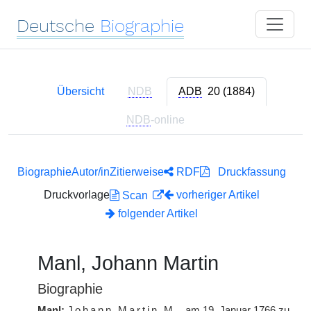
Deutsche
Biographie
Übersicht
NDB
ADB
20 (1884)
NDB
-online
Biographie
Autor/in
Zitierweise
RDF
Druckfassung
Druckvorlage
vorheriger Artikel
Scan
folgender Artikel
Manl, Johann Martin
Biographie
Manl:
Johann Martin
M.
, am 19. Januar 1766 zu