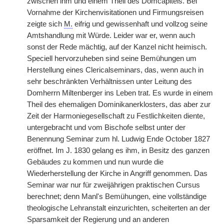
zwischen ihm und einem Theil des Domcapitels. Bei
Vornahme der Kirchenvisitationen und Firmungsreisen
zeigte sich
M.
eifrig und gewissenhaft und vollzog seine
Amtshandlung mit Würde. Leider war er, wenn auch
sonst der Rede mächtig, auf der Kanzel nicht heimisch.
Speciell hervorzuheben sind seine Bemühungen um
Herstellung eines Clericalseminars, das, wenn auch in
sehr beschränkten Verhältnissen unter Leitung des
Domherrn Miltenberger ins Leben trat. Es wurde in einem
Theil des ehemaligen Dominikanerklosters, das aber zur
Zeit der Harmoniegesellschaft zu Festlichkeiten diente,
untergebracht und vom Bischofe selbst unter der
Benennung Seminar zum hl. Ludwig Ende October 1827
eröffnet. Im J. 1830 gelang es ihm, in Besitz des ganzen
Gebäudes zu kommen und nun wurde die
Wiederherstellung der Kirche in Angriff genommen. Das
Seminar war nur für zweijährigen praktischen Cursus
berechnet; denn Manl's Bemühungen, eine vollständige
theologische Lehranstalt einzurichten, scheiterten an der
Sparsamkeit der Regierung und an anderen