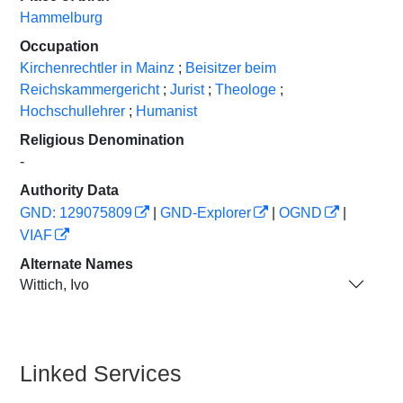
Hammelburg
Occupation
Kirchenrechtler in Mainz
;
Beisitzer beim
Reichskammergericht
;
Jurist
;
Theologe
;
Hochschullehrer
;
Humanist
Religious Denomination
-
Authority Data
GND: 129075809
|
GND-Explorer
|
OGND
|
VIAF
Alternate Names
Wittich, Ivo
Linked Services