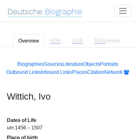
Deutsche
Biographie
Overview
NDB
ADB
NDB
-online
Biographies
Sources
Literature
Objects
Portraits
Outbound Links
Inbound Links
Places
Citation
Network
Wittich, Ivo
Dates of Life
um 1456 – 1507
Place of birth