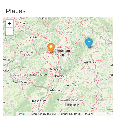
Places
+
-
Leaflet
| Map tiles by BSB MDZ, under CC BY 3.0. Data by