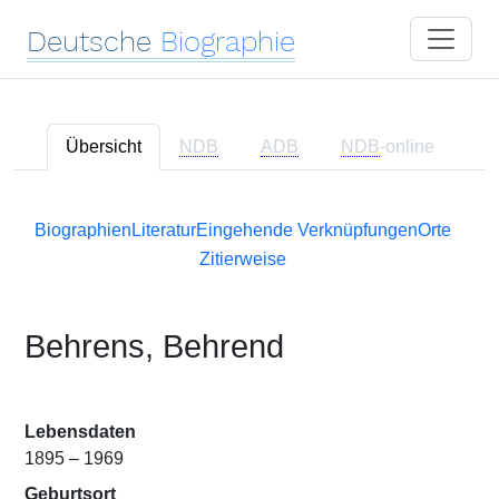
Deutsche
Biographie
Übersicht
NDB
ADB
NDB
-online
Biographien
Literatur
Eingehende Verknüpfungen
Orte
Zitierweise
Behrens, Behrend
Lebensdaten
1895 – 1969
Geburtsort