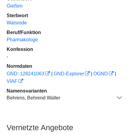
Gießen
Sterbeort
Walsrode
Beruf/Funktion
Pharmakologe
Konfession
-
Normdaten
GND: 128241063
|
GND-Explorer
|
OGND
|
VIAF
Namensvarianten
Behrens, Behrend Walter
Vernetzte Angebote