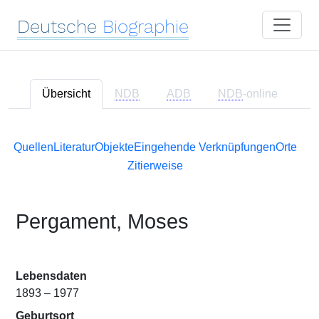
Deutsche
Biographie
Übersicht
NDB
ADB
NDB
-online
Quellen
Literatur
Objekte
Eingehende Verknüpfungen
Orte
Zitierweise
Pergament, Moses
Lebensdaten
1893 – 1977
Geburtsort