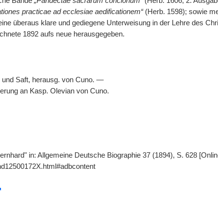
liche Bände
„Pandectae sacrarum concionum“
(Herb. 1606, 2. Ausgab
iones practicae ad ecclesiae aedificationem“
(Herb. 1598); sowie me
 eine überaus klare und gediegene Unterweisung in der Lehre des Chri
ichnete 1892 aufs neue herausgegeben.
 und Saft, herausg. von Cuno. —
nnerung an Kasp. Olevian von Cuno.
Bernhard" in: Allgemeine Deutsche Biographie 37 (1894), S. 628 [Onli
gnd12500172X.html#adbcontent