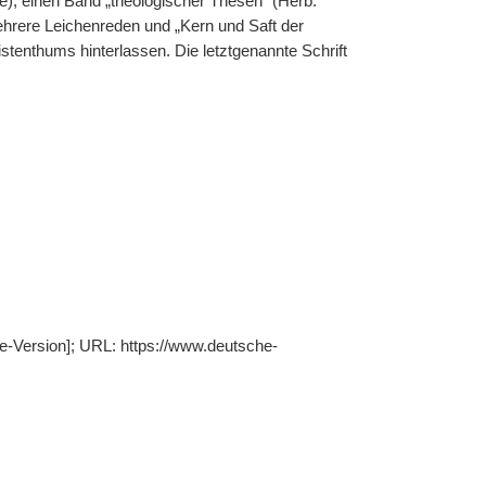
e), einen Band „theologischer Thesen“ (Herb.
hrere Leichenreden und „Kern und Saft der
stenthums hinterlassen. Die letztgenannte Schrift
ne-Version]; URL: https://www.deutsche-