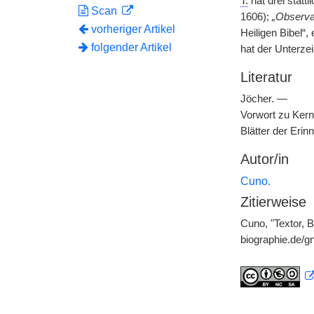
T.
hat drei statt
Scan
1606);
„Observat
vorheriger Artikel
Heiligen Bibel“,
folgender Artikel
hat der Unterze
Literatur
Jöcher. —
Vorwort zu Kern
Blätter der Eri
Autor/in
Cuno.
Zitierweise
Cuno, "Textor, 
biographie.de/