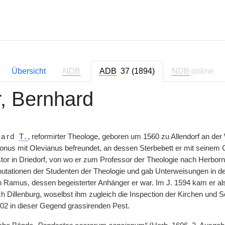
Übersicht
NDB
ADB
37 (1894)
NDB
-online
r, Bernhard
hard
T.
, reformirter Theologe, geboren um 1560 zu Allendorf an der
conus mit Olevianus befreundet, an dessen Sterbebett er mit seinem
tor in Driedorf, von wo er zum Professor der Theologie nach Herborn 
sputationen der Studenten der Theologie und gab Unterweisungen in de
 Ramus, dessen begeisterter Anhänger er war. Im J. 1594 kam er al
 Dillenburg, woselbst ihm zugleich die Inspection der Kirchen und S
602 in dieser Gegend grassirenden Pest.