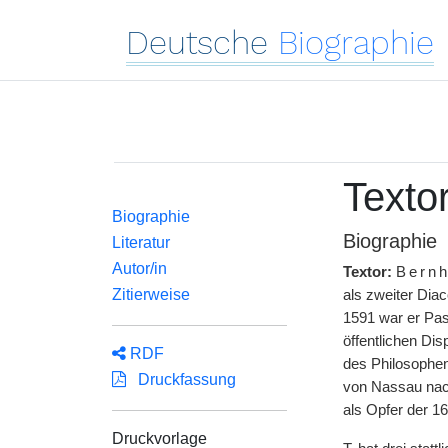
Deutsche
Biographie
Texto
Biographie
Biographie
Literatur
Autor/in
Textor:
Bern
Zitierweise
als zweiter Dia
1591 war er Pas
öffentlichen Di
RDF
des Philosophen
Druckfassung
von Nassau nach
als Opfer der 1
Druckvorlage