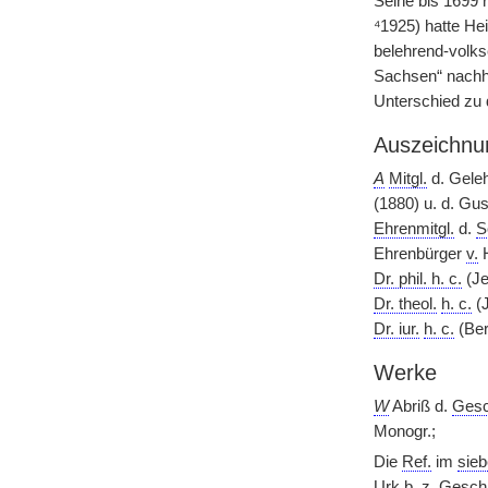
Seine bis 1699 
⁴1925) hatte He
belehrend-volks
Sachsen“ nachh
Unterschied zu d
Auszeichnu
A
Mitgl.
d. Gele
(1880) u. d. Gus
Ehrenmitgl.
d.
S
Ehrenbürger
v.
H
Dr. phil. h. c.
(Je
Dr. theol.
h. c.
(J
Dr. iur.
h. c.
(Ber
Werke
W
Abriß d.
Gesc
Monogr.;
Die
Ref.
im
sieb
Urk.b.
z.
Gesch