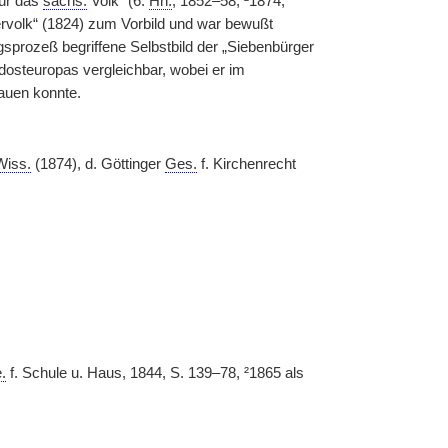
für das
sächs.
Volk“ (6.
Hh.
, 1852–58, ²1874,
rvolk“ (1824) zum Vorbild und war bewußt
gsprozeß begriffene Selbstbild der „Siebenbürger
üdosteuropas vergleichbar, wobei er im
bauen konnte.
Wiss.
(1874), d. Göttinger
Ges.
f. Kirchenrecht
.
f. Schule u. Haus, 1844, S. 139–78, ²1865 als