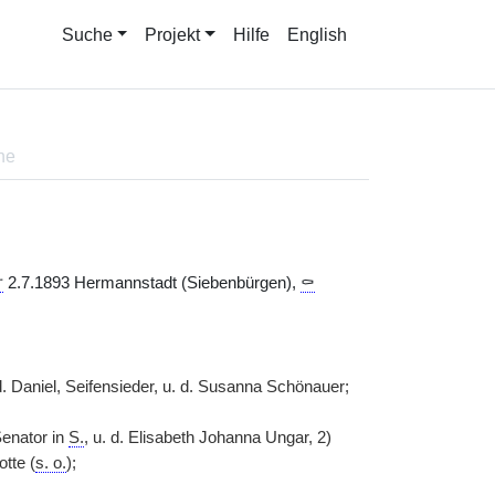
Suche
Projekt
Hilfe
English
ne
†
2.7.1893 Hermannstadt (Siebenbürgen),
⚰
. Daniel, Seifensieder, u. d. Susanna Schönauer;
Senator in
S.
, u. d. Elisabeth Johanna Ungar, 2)
tte (
s. o.
);