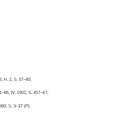
, H. 2, S. 57–80;
1–86, IV, 1902, S. 457–67;
980, S. 3–37 (
P
);