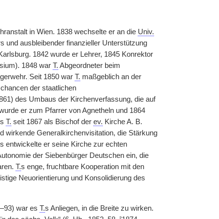
ranstalt in Wien. 1838 wechselte er an die
Univ.
 und ausbleibender finanzieller Unterstützung
Karlsburg. 1842 wurde er Lehrer, 1845 Konrektor
sium). 1848 war
T.
Abgeordneter beim
gerwehr.
|
Seit 1850 war
T.
maßgeblich an der
schancen der staatlichen
1861) des Umbaus der Kirchenverfassung, die auf
3 wurde er zum Pfarrer von Agnetheln und 1864
es
T.
seit 1867 als Bischof der
ev.
Kirche A. B.
d wirkende Generalkirchenvisitation, die Stärkung
 entwickelte er seine Kirche zur echten
 Autonomie der Siebenbürger Deutschen ein, die
aren.
T.
s enge, fruchtbare Kooperation mit den
istige Neuorientierung und Konsolidierung des
–93) war es
T.
s Anliegen, in die Breite zu wirken.