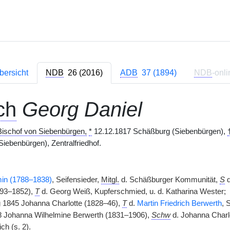
bersicht
NDB
26 (2016)
ADB
37 (1894)
NDB
-onli
ch
Georg Daniel
Bischof von Siebenbürgen,
*
12.12.1817 Schäßburg (Siebenbürgen),
iebenbürgen), Zentralfriedhof.
min (1788–1838)
, Seifensieder,
Mitgl.
d. Schäßburger Kommunität,
S
d
793–1852),
T
d. Georg Weiß, Kupferschmied, u. d. Katharina Wester;
 1845 Johanna Charlotte (1828–46),
T
d.
Martin Friedrich Berwerth
, 
 Johanna Wilhelmine Berwerth (1831–1906),
Schw
d. Johanna Charlo
ch (s. 2).