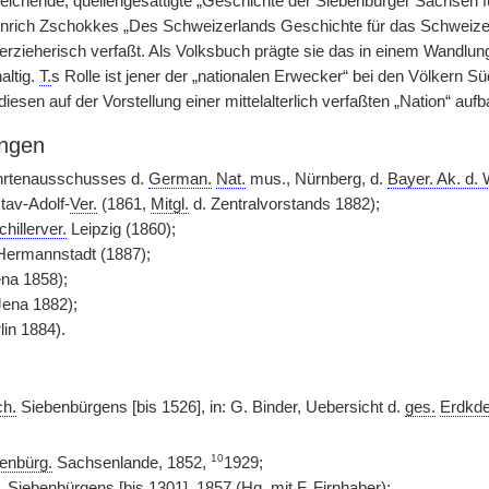
reichende, quellengesättigte „Geschichte der Siebenbürger Sachsen 
inrich Zschokkes „Des Schweizerlands Geschichte für das Schweize
erzieherisch verfaßt. Als Volksbuch prägte sie das in einem Wandlun
altig.
T.
s Rolle ist jener der „nationalen Erwecker“ bei den Völkern S
iesen auf der Vorstellung einer mittelalterlich verfaßten „Nation“ auf
ngen
hrtenausschusses d.
German.
Nat.
mus., Nürnberg, d.
Bayer. Ak. d. 
tav-Adolf-
Ver.
(1861,
Mitgl.
d. Zentralvorstands 1882);
chillerver.
Leipzig (1860);
ermannstadt (1887);
na 1858);
ena 1882);
lin 1884).
h.
Siebenbürgens [bis 1526], in: G. Binder, Uebersicht d.
ges.
Erdkde
10
enbürg.
Sachsenlande, 1852,
1929;
.
Siebenbürgens [bis 1301], 1857 (
Hg.
mit F. Firnhaber);