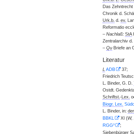
Das Zehntrecht
Chronik d. Sch
Urk.b.
d.
ev.
Lan
Reformatio eccl
–
Nachlaß:
StA
Zentralarchiv d.
–
Qu
Briefe an 
Literatur
L
ADB
37;
Friedrich Teuts
L. Binder, G. D.
Ostdt. Gedenkta
Schriftst.
-
Lex.
o
Biogr. Lex.
Südo
L. Binder, in:
der
BBKL
XI (
W, 
RGG³
;
Siebenbürger S