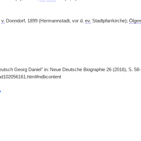
.
v.
Donndorf, 1899 (Hermannstadt, vor d.
ev.
Stadtpfarrkirche);
Ölge
Teutsch Georg Daniel" in: Neue Deutsche Biographie 26 (2016), S. 58
gnd102056161.html#ndbcontent