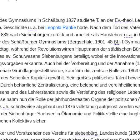
des Gymnasiums in Schäßburg 1837 studierte
T.
an der
Ev.-theol.
Leh
a.
Geschichte
u. a.
bei
Leopold Ranke
hörte. Nach dem Tod des Vaters
1839 nach Siebenbürgen zurück und arbeitete als Hauslehrer
u. a.
in 
r des Schäßburger Gymnasiums (Bergschule, 1901–48
Bf.
-T.Gymna
tag, während der Revolutionswirren Hauptmann der städtischen Bür
des
ev.
Schulwesens Siebenbürgens beteiligt, wobei er die Innovation
ngsvorgaben erkannte. Auch bei der Vorbereitung und der Annahme (
eriale Grundlage gestellt wurde, kam ihm die zentrale Rolle zu. 186
es Schenker Kapitels gewählt. Sein großes politisches Talent bewi
urch beharrliche Zentralisierung, eine belebend und vereinheitlichen
ens und des Lehrerstands sowie die Vertiefung des religiösen Lebens
ese nahm nun die Rolle der jahrhundertealten Organe der politischen
9.
Jh.
schrittweise abgebaut und 1876 vollständig aufgelöst worden w
der Siebenbürger Sachsen in Ökonomie und Politik stellte eine langfr
chen Kollektivs sicher.
iker und Vorsitzender des Vereins für
siebenbürg.
Landeskunde (1869