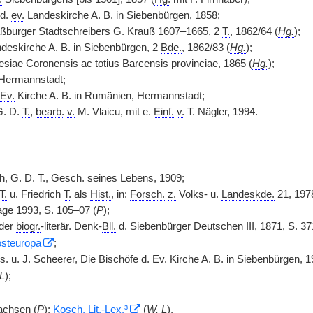
 d.
ev.
Landeskirche A. B. in Siebenbürgen, 1858;
äßburger Stadtschreibers G. Krauß 1607–1665, 2
T.
, 1862/64 (
Hg.
);
deskirche A. B. in Siebenbürgen, 2
Bde.
, 1862/83 (
Hg.
);
esiae Coronensis ac totius Barcensis provinciae, 1865 (
Hg.
);
Hermannstadt;
Ev.
Kirche A. B. in Rumänien, Hermannstadt;
G. D.
T.
,
bearb.
v.
M. Vlaicu, mit e.
Einf.
v.
T. Nägler, 1994.
ch, G. D.
T.
,
Gesch.
seines Lebens, 1909;
T.
u. Friedrich
T.
als
Hist.
, in:
Forsch.
z.
Volks- u.
Landeskde.
21, 1978
ge 1993, S. 105–07 (
P
);
der
biogr.
-literär. Denk-
Bll.
d. Siebenbürger Deutschen III, 1871, S. 37
steuropa
;
s.
u. J. Scheerer, Die Bischöfe d.
Ev.
Kirche A. B. in Siebenbürgen, 1
L
);
achsen (
P
);
Kosch,
Lit.
-
Lex.
³
(
W, L
).