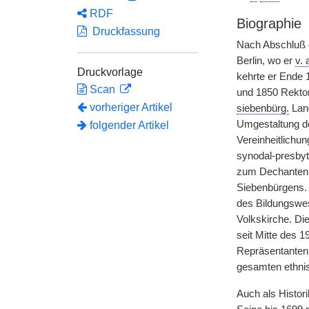
RDF
Biographie
Druckfassung
Nach Abschluß 
Berlin, wo er
v. 
Druckvorlage
kehrte er Ende 
Scan
und 1850 Rekto
vorheriger Artikel
siebenbürg.
Land
Umgestaltung 
folgender Artikel
Vereinheitlichu
synodal-presbyt
zum Dechanten d
Siebenbürgens. D
des Bildungswes
Volkskirche. Di
seit Mitte des 1
Repräsentanten 
gesamten ethnis
Auch als Histor