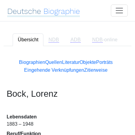
Deutsche
Biographie
Übersicht
NDB
ADB
NDB
-online
Biographien
Quellen
Literatur
Objekte
Porträts
Eingehende Verknüpfungen
Zitierweise
Bock, Lorenz
Lebensdaten
1883 – 1948
Beruf/Funktion