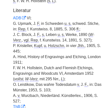
s.
F. W. H. Hollstein (
s.
L
).
Literatur
ADB
VI;
G. Upmark, J.
F.
in Schweden
u.
s.
schwed. Stiche,
in:
Rep.
f. Kunstwiss. 8, 1885, S. 306
ff.
;
J. C. Block, J.
F.
,
s.
Leben
u.
s.
Werke, 1890 (
W
-
Verz.
,
vgl.
Rep.
f. Kunstwiss. 14, 1891, S. 327);
P. Kristeller,
Kupf.
u.
Holzschn.
in vier
Jhh.
, 1905, S.
445;
A. Hind, History of Engravings and Etching, London
1911;
F. W. H. Hollstein, Dutch and Flemish Etchings,
Engravings and Woodcuts VI, Amsterdam 1952
(
vollst.
W
-
Verz.
mit 295 Nrr.,
L
);
O. Leistikow, Das wahre Todesdatum
v.
J.
F.
, in: Das
Münster, 1953, S. 103;
A.
v.
Wurzbach, Niederländ. Künstlerlex., 1906, S.
527;
ThB
;