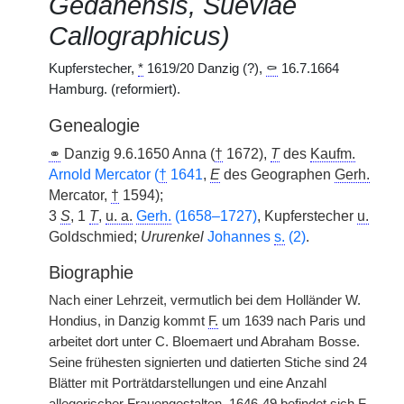
Gedanensis, Sueviae
Callographicus)
Kupferstecher,
*
1619/20 Danzig (?),
⚰
16.7.1664
Hamburg. (reformiert).
Genealogie
⚭
Danzig 9.6.1650 Anna (
†
1672),
T
des
Kaufm.
Arnold Mercator (
†
1641
,
E
des Geographen
Gerh.
Mercator,
†
1594);
3
S
, 1
T
,
u. a.
Gerh.
(1658–1727)
, Kupferstecher
u.
Goldschmied;
Ururenkel
Johannes
s.
(2)
.
Biographie
Nach einer Lehrzeit, vermutlich bei dem Holländer W.
Hondius, in Danzig kommt
F.
um 1639 nach Paris und
arbeitet dort unter C. Bloemaert und Abraham Bosse.
Seine frühesten signierten und datierten Stiche sind 24
Blätter mit Porträtdarstellungen und eine Anzahl