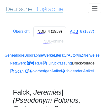
Deutsche
Biographie
Übersicht
NDB
4 (1959)
ADB
6 (1877)
NDB
-online
Genealogie
Biographie
Werke
Literatur
Autor/in
Zitierweise
Netzwerk
RDF
Druckfassung
Druckvorlage
vorheriger Artikel
folgender Artikel
Scan
Falck,
Jeremias
|
(Pseudonym Polonus,