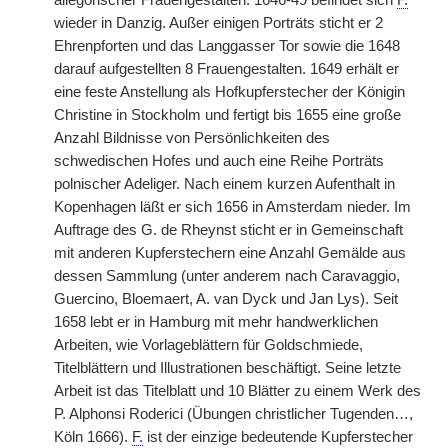
allegorischer Frauengestalten. 1646-49 befindet sich
F.
wieder in Danzig. Außer einigen Porträts sticht er 2
Ehrenpforten und das Langgasser Tor sowie die 1648
darauf aufgestellten 8 Frauengestalten. 1649 erhält er
eine feste Anstellung als Hofkupferstecher der Königin
Christine in Stockholm und fertigt bis 1655 eine große
Anzahl Bildnisse von Persönlichkeiten des
schwedischen Hofes und auch eine Reihe Porträts
polnischer Adeliger. Nach einem kurzen Aufenthalt in
Kopenhagen läßt er sich 1656 in Amsterdam nieder. Im
Auftrage des G. de Rheynst sticht er in Gemeinschaft
mit anderen Kupferstechern eine Anzahl Gemälde aus
dessen Sammlung (unter anderem nach Caravaggio,
Guercino, Bloemaert, A. van Dyck und Jan Lys). Seit
1658 lebt er in Hamburg mit mehr handwerklichen
Arbeiten, wie Vorlageblättern für Goldschmiede,
Titelblättern und Illustrationen beschäftigt. Seine letzte
Arbeit ist das Titelblatt und 10 Blätter zu einem Werk des
P. Alphonsi Roderici (Übungen christlicher Tugenden…,
Köln 1666).
F.
ist der einzige bedeutende Kupferstecher