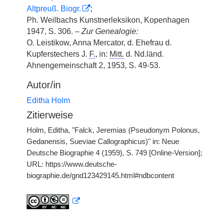
Altpreuß. Biogr.
;
Ph. Weilbachs Kunstnerleksikon, Kopenhagen
1947, S. 306. –
Zur Genealogie:
O. Leistikow, Anna Mercator, d. Ehefrau d.
Kupferstechers J.
F.
, in:
Mitt.
d. Nd.länd.
Ahnengemeinschaft 2, 1953, S. 49-53.
Autor/in
Editha Holm
Zitierweise
Holm, Editha, "Falck, Jeremias (Pseudonym Polonus,
Gedanensis, Sueviae Callographicus)" in: Neue
Deutsche Biographie 4 (1959), S. 749 [Online-Version];
URL: https://www.deutsche-
biographie.de/gnd123429145.html#ndbcontent