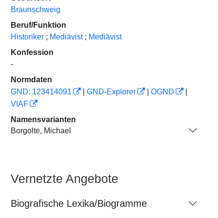
Braunschweig
Beruf/Funktion
Historiker
;
Mediävist
;
Mediävist
Konfession
-
Normdaten
GND: 123414091
|
GND-Explorer
|
OGND
|
VIAF
Namensvarianten
Borgolte, Michael
Vernetzte Angebote
Biografische Lexika/Biogramme