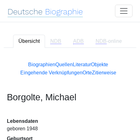
Deutsche
Biographie
Übersicht
NDB
ADB
NDB
-online
Biographien
Quellen
Literatur
Objekte
Eingehende Verknüpfungen
Orte
Zitierweise
Borgolte, Michael
Lebensdaten
geboren 1948
Geburtsort