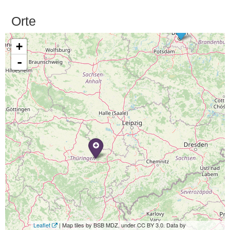
Orte
+
-
Leaflet
| Map tiles by BSB MDZ, under CC BY 3.0. Data by