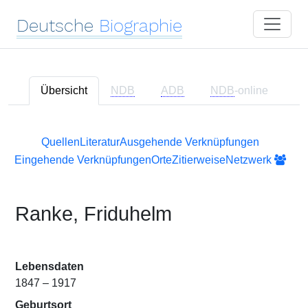
Deutsche
Biographie
Übersicht
NDB
ADB
NDB
-online
Quellen
Literatur
Ausgehende Verknüpfungen
Eingehende Verknüpfungen
Orte
Zitierweise
Netzwerk
Ranke, Friduhelm
Lebensdaten
1847 – 1917
Geburtsort