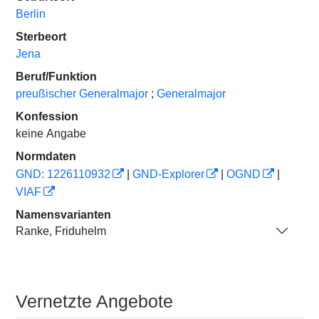
Berlin
Sterbeort
Jena
Beruf/Funktion
preußischer Generalmajor
;
Generalmajor
Konfession
keine Angabe
Normdaten
GND: 1226110932
|
GND-Explorer
|
OGND
|
VIAF
Namensvarianten
Ranke, Friduhelm
Vernetzte Angebote