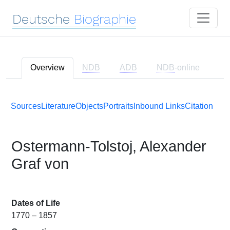
Deutsche
Biographie
Overview
NDB
ADB
NDB
-online
Sources
Literature
Objects
Portraits
Inbound Links
Citation
Ostermann-Tolstoj, Alexander
Graf von
Dates of Life
1770 – 1857