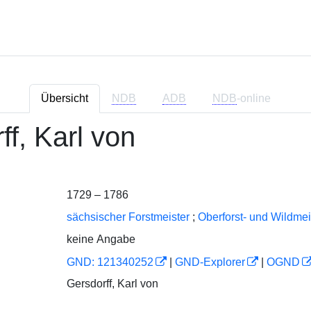
Übersicht
NDB
ADB
NDB
-online
ff, Karl von
1729 – 1786
sächsischer Forstmeister
;
Oberforst- und Wildmei
keine Angabe
GND: 121340252
|
GND-Explorer
|
OGND
Gersdorff, Karl von