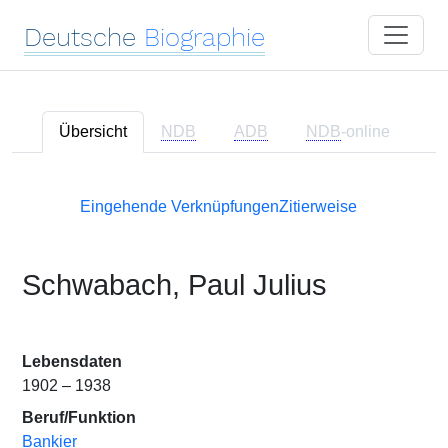
Deutsche
Biographie
Übersicht
NDB
ADB
NDB
-online
Eingehende Verknüpfungen
Zitierweise
Schwabach, Paul Julius
Lebensdaten
1902 – 1938
Beruf/Funktion
Bankier