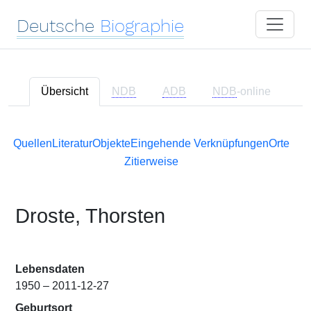
Deutsche
Biographie
Übersicht
NDB
ADB
NDB
-online
Quellen
Literatur
Objekte
Eingehende Verknüpfungen
Orte
Zitierweise
Droste, Thorsten
Lebensdaten
1950 – 2011-12-27
Geburtsort