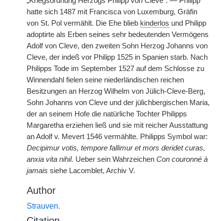
„Kriegsordnung Herzogs Philipp von Cleve“. — Philipp
hatte sich 1487 mit Francisca von Luxemburg, Gräfin
von St. Pol vermählt. Die Ehe blieb
kinderlos
und Philipp
adoptirte als Erben seines sehr bedeutenden Vermögens
Adolf von Cleve, den zweiten Sohn Herzog Johanns von
Cleve, der indeß vor Philipp 1525 in Spanien starb. Nach
Philipps Tode im September 1527 auf dem Schlosse zu
Winnendahl fielen seine niederländischen reichen
Besitzungen an Herzog Wilhelm von Jülich-Cleve-Berg,
Sohn Johanns von Cleve und der jülichbergischen Maria,
der an seinem Hofe die natürliche Tochter Philipps
Margaretha erziehen ließ und sie mit reicher Ausstattung
an Adolf v. Mevert 1546 vermählte. Philipps Symbol war:
Decipimur votis, tempore fallimur et mors deridet curas,
anxia vita nihil.
Ueber sein Wahrzeichen
Con couronné à
jamais
siehe Lacomblet, Archiv V.
Author
Strauven.
Citation