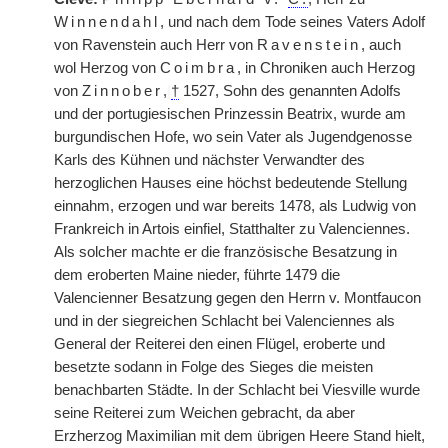
Winnendahl
, und nach dem Tode seines Vaters Adolf
von Ravenstein auch Herr von
Ravenstein
, auch
wol Herzog von
Coimbra
, in Chroniken auch Herzog
von
Zinnober
,
|
†
1527, Sohn des genannten Adolfs
und der portugiesischen Prinzessin Beatrix, wurde am
burgundischen Hofe, wo sein Vater als Jugendgenosse
Karls des Kühnen und nächster Verwandter des
herzoglichen Hauses eine höchst bedeutende Stellung
einnahm, erzogen und war bereits 1478, als Ludwig von
Frankreich in Artois einfiel, Statthalter zu Valenciennes.
Als solcher machte er die französische Besatzung in
dem eroberten Maine nieder, führte 1479 die
Valencienner Besatzung gegen den Herrn v. Montfaucon
und in der siegreichen Schlacht bei Valenciennes als
General der Reiterei den einen Flügel, eroberte und
besetzte sodann in Folge des Sieges die meisten
benachbarten Städte. In der Schlacht bei Viesville wurde
seine Reiterei zum Weichen gebracht, da aber
Erzherzog Maximilian mit dem übrigen Heere Stand hielt,