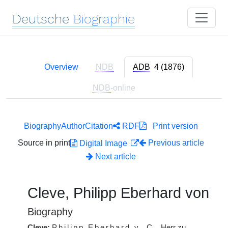
Deutsche
Biographie
Overview
NDB
ADB
4 (1876)
NDB
-online
Biography
Author
Citation
RDF
Print version
Source in print
Previous article
Digital Image
Next article
Cleve, Philipp Eberhard von
Biography
Cleve:
Philipp Eberhard v.
C.
, Herr zu