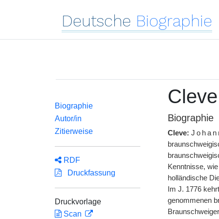
Deutsche
Biographie
Cleve
Biographie
Biographie
Autor/in
Zitierweise
Cleve:
Johan
braunschweigisc
braunschweigisc
RDF
Kenntnisse, wie
Druckfassung
holländische Di
Im J. 1776 kehr
genommenen bra
Druckvorlage
Braunschweiger 
Scan