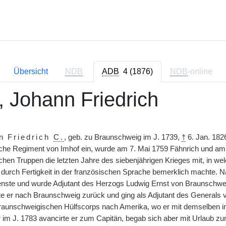
Übersicht
NDB
ADB
4 (1876)
NDB
-online
, Johann Friedrich
n Friedrich
C.
, geb. zu Braunschweig im J. 1739,
†
6. Jan. 1826
he Regiment von Imhof ein, wurde am 7. Mai 1759 Fähnrich und am 1
hen Truppen die letzten Jahre des siebenjährigen Krieges mit, in w
 durch Fertigkeit in der französischen Sprache bemerklich machte. 
enste und wurde Adjutant des Herzogs Ludwig Ernst von Braunschweig,
te er nach Braunschweig zurück und ging als Adjutant des Generals v
unschweigischen Hülfscorps nach Amerika, wo er mit demselben in
im J. 1783 avancirte er zum Capitän, begab sich aber mit Urlaub z