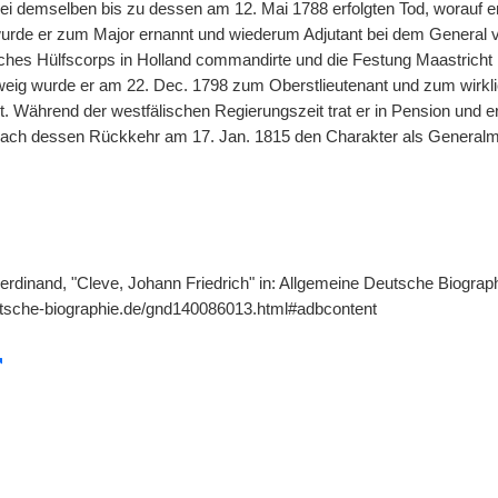
 bei demselben bis zu dessen am 12. Mai 1788 erfolgten Tod, worauf
urde er zum Major ernannt und wiederum Adjutant bei dem General v.
hes Hülfscorps in Holland commandirte und die Festung Maastricht 
ig wurde er am 22. Dec. 1798 zum Oberstlieutenant und zum wirkli
t. Während der westfälischen Regierungszeit trat er in Pension und e
ach dessen Rückkehr am 17. Jan. 1815 den Charakter als Generalm
erdinand, "Cleve, Johann Friedrich" in: Allgemeine Deutsche Biograph
utsche-biographie.de/gnd140086013.html#adbcontent