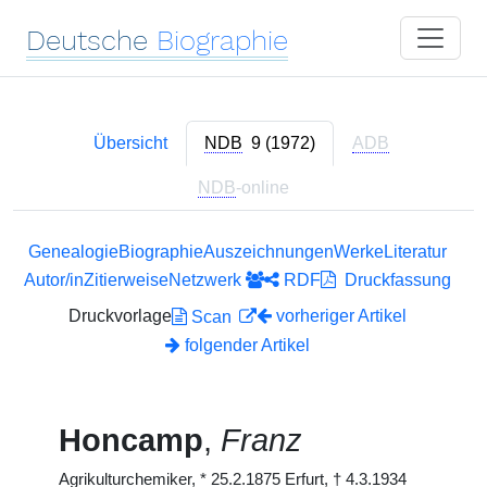
Deutsche
Biographie
Übersicht
NDB
9 (1972)
ADB
NDB
-online
Genealogie
Biographie
Auszeichnungen
Werke
Literatur
Autor/in
Zitierweise
Netzwerk
RDF
Druckfassung
Druckvorlage
vorheriger Artikel
Scan
folgender Artikel
Honcamp
,
Franz
Agrikulturchemiker,
*
25.2.1875 Erfurt,
†
4.3.1934