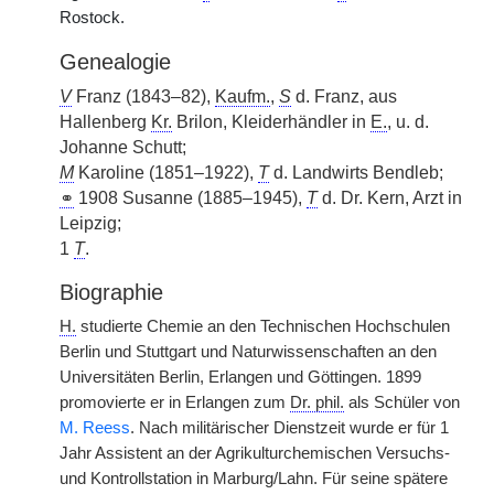
Rostock.
Genealogie
V
Franz (1843–82),
Kaufm.
,
S
d. Franz, aus
Hallenberg
Kr.
Brilon, Kleiderhändler in
E.
, u. d.
Johanne Schutt;
M
Karoline (1851–1922),
T
d. Landwirts Bendleb;
⚭
1908 Susanne (1885–1945),
T
d. Dr. Kern, Arzt in
Leipzig;
1
T
.
Biographie
H.
studierte Chemie an den Technischen Hochschulen
Berlin und Stuttgart und Naturwissenschaften an den
Universitäten Berlin, Erlangen und Göttingen. 1899
promovierte er in Erlangen zum
Dr. phil.
als Schüler von
M. Reess
. Nach militärischer Dienstzeit wurde er für 1
Jahr Assistent an der Agrikulturchemischen Versuchs-
und Kontrollstation in Marburg/Lahn. Für seine spätere