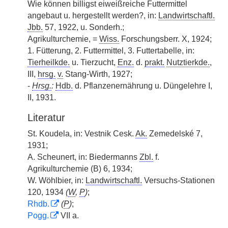
Wie können billigst eiweißreiche Futtermittel
angebaut u. hergestellt werden?, in:
Landwirtschaftl.
Jbb.
57, 1922, u. Sonderh.;
Agrikulturchemie, =
Wiss.
Forschungsberr. X, 1924;
1. Fütterung, 2. Futtermittel, 3. Futtertabelle, in:
Tierheilkde.
u. Tierzucht,
Enz.
d.
prakt.
Nutztierkde.
,
III,
hrsg.
v.
Stang-Wirth, 1927;
-
Hrsg.
:
Hdb.
d. Pflanzenernährung u. Düngelehre I,
II, 1931.
Literatur
St. Koudela, in: Vestnik Cesk.
Ak.
Zemedelské 7,
1931;
A. Scheunert, in: Biedermanns
Zbl.
f.
Agrikulturchemie (B) 6, 1934;
W. Wöhlbier, in:
Landwirtschaftl.
Versuchs-Stationen
120, 1934
(
W
,
P
)
;
Rhdb.
(
P
)
;
Pogg.
VII a.