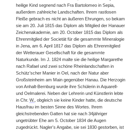
heilige Kind segnend nach Fra Bartolomeo in Sepia,
außerdem zahlreiche Landschaften. Ihrem rastlosen
Fleiße gebrach es nicht an äußeren Ehrungen, so bekam
sie am 20. Juli 1815 das Diplom als Mitglied der Hanauer
Zeichenakademie, am 20. October 1815 das Diplom als
Ehrenmitglied der Societät für die gesammte Mineralogie
in Jena, am 6. April 1817 das Diplom als Ehrenmitglied
der Wetterauer Gesellschaft für die gesammte
Naturkunde. Im J. 1824 malte sie die heilige Margarethe
nach Rafael und zwei schöne Rheinlandschaften in
Schütz’scher Manier in Oel, nach der Natur aber
Großsteinheim am Main gegenüber Hanau. Die Herzogin
von Anhalt-Bernburg wurde ihre Schülerin in Aquarell-
und Oelmalerei. Neben der Lehrerin und Künstlerin lebte
in Chr.
W.
, obgleich sie keine Kinder hatte, die deutsche
Hausfrau im besten Sinne des Wortes. Ihrem
gleichstrebenden Gatten hat sie nach 34jähriger
ungetrübter Ehe am 5. October 1834 die Augen
zugedrückt. Nagler's Angabe, sie sei 1830 gestorben, ist