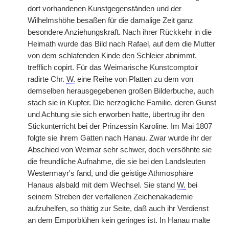
dort vorhandenen Kunstgegenständen und der
Wilhelmshöhe besaßen für die damalige Zeit ganz
besondere Anziehungskraft. Nach ihrer Rückkehr in die
Heimath wurde das Bild nach Rafael, auf dem die Mutter
von dem schlafenden Kinde den Schleier abnimmt,
trefflich copirt. Für das Weimarische Kunstcomptoir
radirte Chr.
W.
eine Reihe von Platten zu dem von
demselben herausgegebenen großen Bilderbuche, auch
stach sie in Kupfer. Die herzogliche Familie, deren Gunst
und Achtung sie sich erworben hatte, übertrug ihr den
Stickunterricht bei der Prinzessin Karoline. Im Mai 1807
folgte sie ihrem Gatten nach Hanau. Zwar wurde ihr der
Abschied von Weimar sehr schwer, doch versöhnte sie
die freundliche Aufnahme, die sie bei den Landsleuten
Westermayr's fand, und die geistige Athmosphäre
Hanaus alsbald mit dem Wechsel. Sie stand
W.
bei
seinem Streben der verfallenen Zeichenakademie
aufzuhelfen, so thätig zur Seite, daß auch ihr Verdienst
an dem Emporblühen kein geringes ist. In Hanau malte