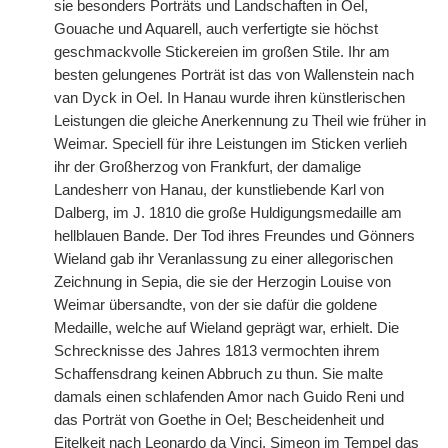
sie besonders Porträts und Landschaften in Oel,
Gouache und Aquarell, auch verfertigte sie höchst
geschmackvolle Stickereien im großen Stile. Ihr am
besten gelungenes Porträt ist das von Wallenstein nach
van Dyck in Oel. In Hanau wurde ihren künstlerischen
Leistungen die gleiche Anerkennung zu Theil wie früher in
Weimar. Speciell für ihre Leistungen im Sticken verlieh
ihr der
|
Großherzog von Frankfurt, der damalige
Landesherr von Hanau, der kunstliebende Karl von
Dalberg, im J. 1810 die große Huldigungsmedaille am
hellblauen Bande. Der Tod ihres Freundes und Gönners
Wieland gab ihr Veranlassung zu einer allegorischen
Zeichnung in Sepia, die sie der Herzogin Louise von
Weimar übersandte, von der sie dafür die goldene
Medaille, welche auf Wieland geprägt war, erhielt. Die
Schrecknisse des Jahres 1813 vermochten ihrem
Schaffensdrang keinen Abbruch zu thun. Sie malte
damals einen schlafenden Amor nach Guido Reni und
das Porträt von Goethe in Oel; Bescheidenheit und
Eitelkeit nach Leonardo da Vinci, Simeon im Tempel das