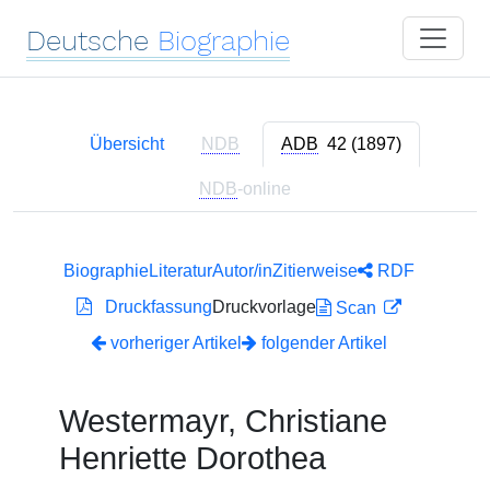
Deutsche
Biographie
Übersicht
NDB
ADB
42 (1897)
NDB
-online
Biographie
Literatur
Autor/in
Zitierweise
RDF
Druckfassung
Druckvorlage
Scan
vorheriger Artikel
folgender Artikel
Westermayr, Christiane
Henriette Dorothea