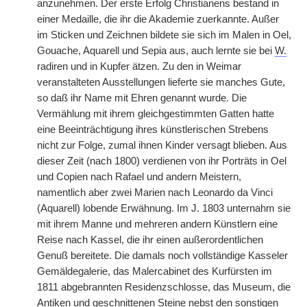
anzunehmen. Der erste Erfolg Christianens bestand in
einer Medaille, die ihr die Akademie zuerkannte. Außer
im Sticken und Zeichnen bildete sie sich im Malen in Oel,
Gouache, Aquarell und Sepia aus, auch lernte sie bei
W.
radiren und in Kupfer ätzen. Zu den in Weimar
veranstalteten Ausstellungen lieferte sie manches Gute,
so daß ihr Name mit Ehren genannt wurde. Die
Vermählung mit ihrem gleichgestimmten Gatten hatte
eine Beeinträchtigung ihres künstlerischen Strebens
nicht zur Folge, zumal ihnen Kinder versagt blieben. Aus
dieser Zeit (nach 1800) verdienen von ihr Porträts in Oel
und Copien nach Rafael und andern Meistern,
namentlich aber zwei Marien nach Leonardo da Vinci
(Aquarell) lobende Erwähnung. Im J. 1803 unternahm sie
mit ihrem Manne und mehreren andern Künstlern eine
Reise nach Kassel, die ihr einen außerordentlichen
Genuß bereitete. Die damals noch vollständige Kasseler
Gemäldegalerie, das Malercabinet des Kurfürsten im
1811 abgebrannten Residenzschlosse, das Museum, die
Antiken und geschnittenen Steine nebst den sonstigen