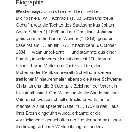
Biographie
Westermayr:
Christiane Henriette
Dorothea
W.
, Konrad's (s. u.) Gattin und treue
Gehülfin, war die Tochter des Stadtsyndikus Johann
Adam Stötzer (
†
1809) und der Christiane Johanne
geborenen Schellhorn in Weimar (
†
1819), geboren
daselbst am 1. Januar 1772,
†
nach dem 5. October
1834 — wann unbekannt —, und stammte aus einer
Familie, in welcher der Kunstsinn seit 100 Jahren
heimisch war. Mutter und Tante stickten, der
Mutterbruder Rentkammerrath Schellhorn war ein
trefflicher Miniaturenmaler, ebenso die ältere Schwester
Christian ens, die Brüder gute Zeichner, der Vater ein
Kunstenthusiast. Chr.
W.
besuchte die Akademie ihrer
Vaterstadt, wo sie schnell erfreuliche Fortschritte
machte. Als ihr späterer Gatte im J. 1792 in das Haus
ihrer Eltern eingeführt wurde, erkannte er die
vorzüglichen Eigenschaften der Tochter sehr bald, was
ihn bewog sich ihrer Weiterbildung besonders