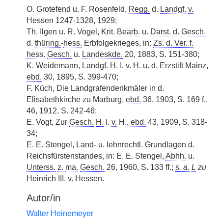
O. Grotefend u. F. Rosenfeld,
Regg.
d.
Landgf.
v.
Hessen 1247-1328, 1929;
Th. Ilgen u. R. Vogel, Krit.
Bearb.
u.
Darst.
d.
Gesch.
d.
thüring.
-
hess.
Erbfolgekrieges, in:
Zs. d. Ver. f.
hess.
Gesch.
u.
Landeskde.
20, 1883, S. 151-380;
K. Weidemann,
Landgf.
H.
I.
v.
H.
u. d. Erzstift Mainz,
ebd.
30, 1895, S. 399-470;
F. Küch, Die Landgrafendenkmäler in d.
Elisabethkirche zu Marburg,
ebd.
36, 1903, S. 169 f.,
46, 1912, S. 242-46;
E. Vogt, Zur
Gesch.
H.
I.
v.
H.,
ebd.
43, 1909, S. 318-
34;
E. E. Stengel, Land- u. lehnrechtl. Grundlagen d.
Reichsfürstenstandes, in: E. E. Stengel,
Abhh.
u.
Unterss.
z.
ma.
Gesch.
26, 1960, S. 133 ff.;
s. a.
L
zu
Heinrich III.
v.
Hessen.
Autor/in
Walter Heinemeyer