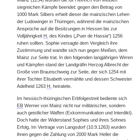
Mainz (1254) wurden die für Heinrich von Meißen
siegreichen Kämpfe beendet: gegen den Betrag von
1000 Mark Silbers erhielt dieser die mainzischen Lehen
der Ludowinger in Thüringen, während die mainzischen
Ansprüche auf die Besitzungen in Hessen bis zur
Volljährigkeit
H.
des Kindes („Puer de Hassia“) 1256
ruhen sollten. Sophie versagte dem Vergleich ihre
Zustimmung und wandte sich nun gegen Meißen, dem
Mainz zur Seite trat. In den folgenden langjährigen Wirren
und Kämpfen stand der Landgräfin Herzog Albrecht der
Große von Braunschweig zur Seite, der sich 1254 mit
ihrer Tochter Elisabeth vermählte und dessen Schwester
Adelheid 1263
H.
heiratete.
Im hessisch-thüringischen Erbfolgestreit bediente sich
EB
Werner von Mainz nicht nur militärischer, sondern
auch geistlicher Waffen (Exkommunikation und Interdikt).
Doch hatte der Widerstand Sophies und ihres Sohnes
Erfolg. Im Vertrage von Langsdorf (10.9.1263) wurden
ihnen gegen die Zahlung von 2000 Mark Heller die