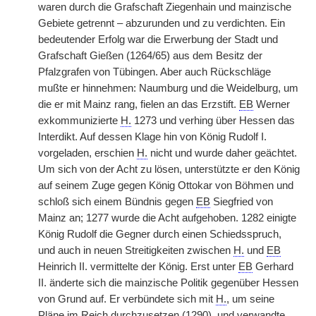
waren durch die Grafschaft Ziegenhain und mainzische
Gebiete getrennt – abzurunden und zu verdichten. Ein
bedeutender Erfolg war die Erwerbung der Stadt und
Grafschaft Gießen (1264/65) aus dem Besitz der
Pfalzgrafen von Tübingen. Aber auch Rückschläge
mußte er hinnehmen: Naumburg und die Weidelburg, um
die er mit Mainz rang, fielen an das Erzstift.
EB
Werner
exkommunizierte
H.
1273 und verhing über Hessen das
Interdikt. Auf dessen Klage hin von König Rudolf I.
vorgeladen, erschien
H.
nicht und wurde daher geächtet.
Um sich von der Acht zu lösen, unterstützte er den König
auf seinem Zuge gegen König Ottokar von Böhmen und
schloß sich einem Bündnis gegen
EB
Siegfried von
Mainz an; 1277 wurde die Acht aufgehoben. 1282 einigte
König Rudolf die Gegner durch einen Schiedsspruch,
und auch in neuen Streitigkeiten zwischen
H.
und
EB
Heinrich II. vermittelte der König. Erst unter
EB
Gerhard
II. änderte sich die mainzische Politik gegenüber Hessen
von Grund auf. Er verbündete sich mit
H.
, um seine
Pläne im Reich durchzusetzen (1290), und verwandte