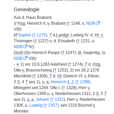
Genealogie
Aus d. Haus Brabant;
V
Hzg.
Heinrich II.
v.
Brabant (
†
1248, s.
NDB
VIII);
M
Sophie (
†
1275)
,
T
d.
Landgf.
Ludwig IV. d.
Hl.
v.
Thüringen (
†
1227) u. d. Elisabeth (
†
1231, s.
NDB
IV);
Groß-Om
Heinrich Raspe (
†
1247),
dt.
Gegenkg. (s.
NDB
VIII);
-
⚭
1) vor 10.9.1263 Adelheid (
†
1274),
T
d.
Hzg.
Otto
v.
Braunschweig (
†
1252), 2) vor 26.2.1276
Mechthild (
†
1309),
T
d.
Gf.
Dietrich VI.
v.
Kleve;
3
S
, 4
T
aus 1),
u. a.
Heinrich
d. J.
(
†
1298)
,
Mitregent seit 1284, Otto I. (
†
1328), Herr
v.
Oberhessen 1308 u.
v.
Niederhessen 1311, 2
S
, 5
T
aus 2),
u. a.
Johann (
†
1311
), Herr
v.
Niederhessen
1308, u.
Ludwig (
†
1357)
, seit 1310 Bischof
v.
Münster.