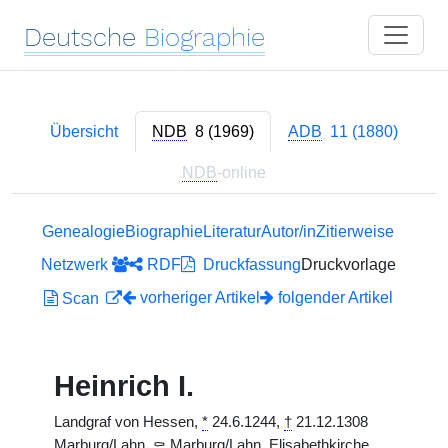
Deutsche
Biographie
Übersicht
NDB
8 (1969)
ADB
11 (1880)
NDB
-online
Genealogie
Biographie
Literatur
Autor/in
Zitierweise
Netzwerk
RDF
Druckfassung
Druckvorlage
vorheriger Artikel
folgender Artikel
Scan
Heinrich I.
Landgraf von Hessen,
*
24.6.1244,
†
21.12.1308
Marburg/Lahn,
⚰
Marburg/Lahn, Elisabethkirche.