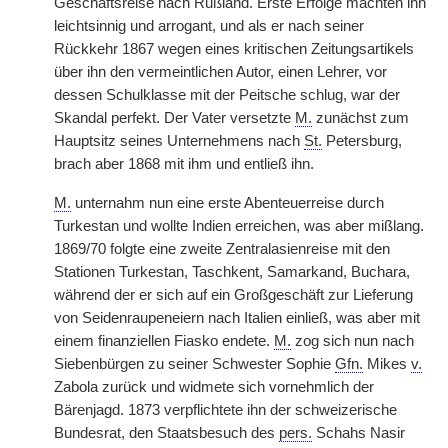
Geschäftsreise nach Rußland. Erste Erfolge machten ihn
leichtsinnig und arrogant, und als er nach seiner
Rückkehr 1867 wegen eines kritischen Zeitungsartikels
über ihn den vermeintlichen Autor, einen Lehrer, vor
dessen Schulklasse mit der Peitsche schlug, war der
Skandal perfekt. Der Vater versetzte
M.
zunächst zum
Hauptsitz seines Unternehmens nach
St.
Petersburg,
brach aber 1868 mit ihm und entließ ihn.
M.
unternahm nun eine erste Abenteuerreise durch
Turkestan und wollte Indien erreichen, was aber mißlang.
1869/70 folgte eine zweite Zentralasienreise mit den
Stationen Turkestan, Taschkent, Samarkand, Buchara,
während der er sich auf ein Großgeschäft zur Lieferung
von Seidenraupeneiern nach Italien einließ, was aber mit
einem finanziellen Fiasko endete.
M.
zog sich nun nach
Siebenbürgen zu seiner Schwester Sophie
Gfn.
Mikes
v.
Zabola zurück und widmete sich vornehmlich der
Bärenjagd. 1873 verpflichtete ihn der schweizerische
Bundesrat, den Staatsbesuch des
pers.
Schahs Nasir