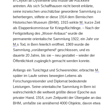
in Ceylon an Dysenterie und mußte die Rückkehr
antreten. Als sich Schaffhausen nicht bereit erklärte,
seine inzwischen unschätzbar gewordene Sammlung zu
beherbergen, stiftete er diese 1914 dem Bernischen
Historischen Museum (BHM). 1915 wirkte
M.
kurze Zeit
als Etappenkommissar für Kriegsflüchtlinge. – Nach der
Fertigstellung des „Moser-Anbaus“ wurde die
permanente orientalische Sammlung 1922, ein Jahr vor
M.
s Tod, in Bern feierlich eröffnet. 1969 wurde die
Sammlung „vorübergehend“ geschlossen, und es
dauerte 20 Jahre, bis sie – neu gestaltet – wieder der
Öffentlichkeit zugänglich gemacht werden konnte.
Anfangs ein Tunichtgut und Schwerenöter, erbrachte
M.
später im Laufe seines bewegten Lebens als
Forschungsreisender und Diplomat bedeutende
Leistungen. Seine orientalische Sammlung in Bern ist
wahrscheinlich die weltweit größte dieser Epoche aus
privater Hand. 1914, zum Zeitpunkt der Übergabe an das
BHM, umfaßte sie annähernd 4000 Objekte, davon etwa