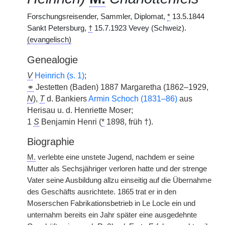
Forschungsreisender, Sammler, Diplomat,
*
13.5.1844
Sankt Petersburg,
†
15.7.1923 Vevey (Schweiz).
(evangelisch)
Genealogie
V
Heinrich (s. 1)
;
⚭
Jestetten (Baden) 1887 Margaretha (1862–1929,
N
),
T
d. Bankiers
Armin Schoch (1831–86)
aus
Herisau u. d. Henriette Moser;
1
S
Benjamin Henri (
*
1898, früh †).
Biographie
M.
verlebte eine unstete Jugend, nachdem er seine
Mutter als Sechsjähriger verloren hatte und der strenge
Vater seine Ausbildung allzu einseitig auf die Übernahme
des Geschäfts ausrichtete. 1865 trat er in den
Moserschen Fabrikationsbetrieb in Le Locle ein und
unternahm bereits ein Jahr später eine ausgedehnte