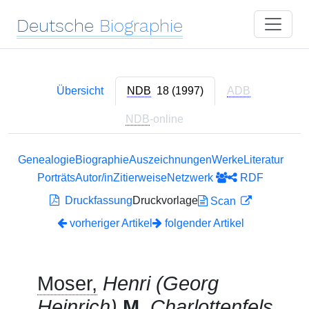
Deutsche
Biographie
Übersicht
NDB
18 (1997)
ADB
NDB
-online
Genealogie
Biographie
Auszeichnungen
Werke
Literatur
Porträts
Autor/in
Zitierweise
Netzwerk
RDF
Druckfassung
Druckvorlage
Scan
vorheriger Artikel
folgender Artikel
Moser,
Henri (Georg
Heinrich)
M.
Charlottenfels