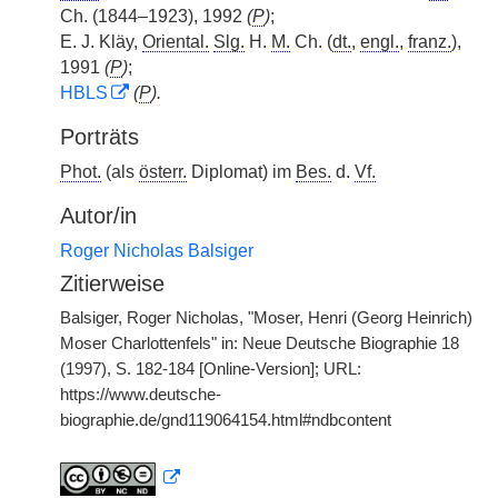
Ch. (1844–1923), 1992
(
P
)
;
E. J. Kläy,
Oriental.
Slg.
H.
M.
Ch. (
dt.
,
engl.
,
franz.
),
1991
(
P
)
;
HBLS
(
P
).
Porträts
Phot.
(als
österr.
Diplomat) im
Bes.
d.
Vf.
Autor/in
Roger Nicholas Balsiger
Zitierweise
Balsiger, Roger Nicholas, "Moser, Henri (Georg Heinrich)
Moser Charlottenfels" in: Neue Deutsche Biographie 18
(1997), S. 182-184 [Online-Version]; URL:
https://www.deutsche-
biographie.de/gnd119064154.html#ndbcontent