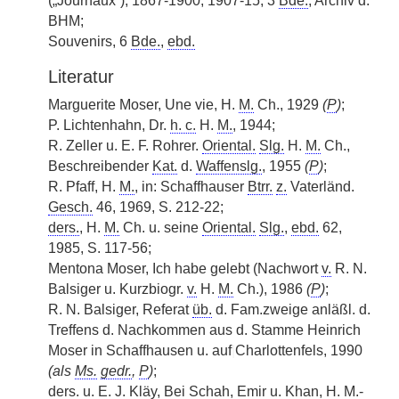
(„Journaux“), 1867-1900, 1907-15, 3
Bde.
, Archiv d.
BHM;
Souvenirs, 6
Bde.
,
ebd.
Literatur
Marguerite Moser, Une vie, H.
M.
Ch., 1929
(
P
)
;
P. Lichtenhahn, Dr.
h. c.
H.
M.
, 1944;
R. Zeller u. E. F. Rohrer.
Oriental.
Slg.
H.
M.
Ch.,
Beschreibender
Kat.
d.
Waffenslg.
, 1955
(
P
)
;
R. Pfaff, H.
M.
, in: Schaffhauser
Btrr.
z.
Vaterländ.
Gesch.
46, 1969, S. 212-22;
ders.
, H.
M.
Ch. u. seine
Oriental.
Slg.
,
ebd.
62,
1985, S. 117-56;
Mentona Moser, Ich habe gelebt (Nachwort
v.
R. N.
Balsiger u. Kurzbiogr.
v.
H.
M.
Ch.), 1986
(
P
)
;
R. N. Balsiger, Referat
üb.
d. Fam.zweige anläßl. d.
Treffens d. Nachkommen aus d. Stamme Heinrich
Moser in Schaffhausen u. auf
|
Charlottenfels, 1990
(als
Ms.
gedr.
,
P
)
;
ders.
u. E. J. Kläy, Bei Schah, Emir u. Khan, H.
M.
-