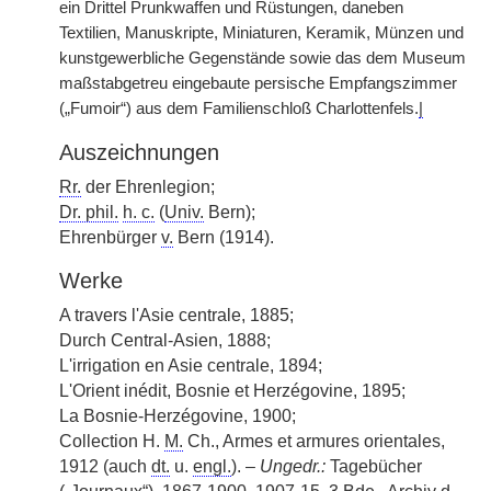
ein Drittel Prunkwaffen und Rüstungen, daneben
Textilien, Manuskripte, Miniaturen, Keramik, Münzen und
kunstgewerbliche Gegenstände sowie das dem Museum
maßstabgetreu eingebaute persische Empfangszimmer
(„Fumoir“) aus dem Familienschloß Charlottenfels.
|
Auszeichnungen
Rr.
der Ehrenlegion;
Dr. phil.
h. c.
(
Univ.
Bern);
Ehrenbürger
v.
Bern (1914).
Werke
A travers l'Asie centrale, 1885;
Durch Central-Asien, 1888;
L'irrigation en Asie centrale, 1894;
L'Orient inédit, Bosnie et Herzégovine, 1895;
La Bosnie-Herzégovine, 1900;
Collection H.
M.
Ch., Armes et armures orientales,
1912 (auch
dt.
u.
engl.
). –
Ungedr.:
Tagebücher