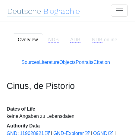
Deutsche
Biographie
Overview
NDB
ADB
NDB
-online
Sources
Literature
Objects
Portraits
Citation
Cinus, de Pistorio
Dates of Life
keine Angaben zu Lebensdaten
Authority Data
GND: 119028921
|
GND-Explorer
|
OGND
|