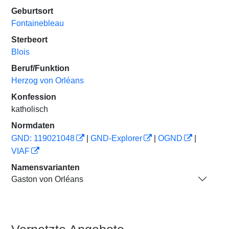
Geburtsort
Fontainebleau
Sterbeort
Blois
Beruf/Funktion
Herzog von Orléans
Konfession
katholisch
Normdaten
GND: 119021048
|
GND-Explorer
|
OGND
|
VIAF
Namensvarianten
Gaston von Orléans