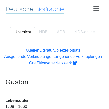
Deutsche
Biographie
Übersicht
NDB
ADB
NDB
-online
Quellen
Literatur
Objekte
Porträts
Ausgehende Verknüpfungen
Eingehende Verknüpfungen
Orte
Zitierweise
Netzwerk
Gaston
Lebensdaten
1608 – 1660