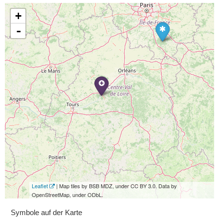
+
-
Leaflet
| Map tiles by BSB MDZ, under CC BY 3.0. Data by
OpenStreetMap, under ODbL.
Symbole auf der Karte