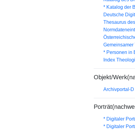
* Katalog der
Deutsche Digit
Thesaurus des
Normdateneint
Österreichisc
Gemeinsamer 
* Personen in 
Index Theolog
Objekt/Werk(n
Archivportal-
Porträt(nachwe
* Digitaler Por
* Digitaler Por