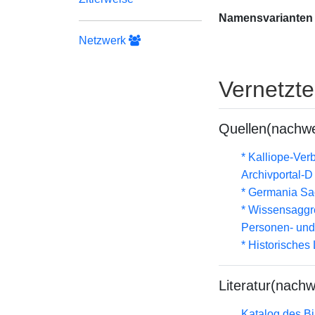
Namensvarianten
Netzwerk
Vernetzt
Quellen(nachwe
* Kalliope-Ve
Archivportal-
* Germania Sa
* Wissensaggre
Personen- und
* Historisches
Literatur(nachw
Katalog des B