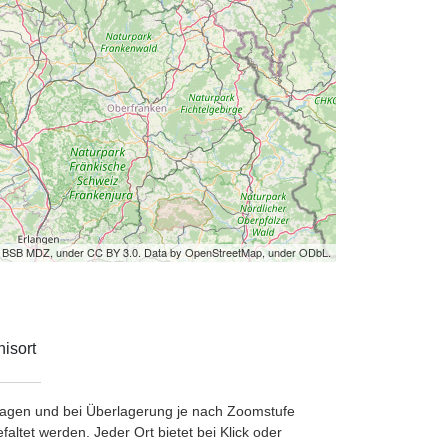
by BSB MDZ, under CC BY 3.0. Data by OpenStreetMap, under ODbL.
isort
etragen und bei Überlagerung je nach Zoomstufe
ltet werden. Jeder Ort bietet bei Klick oder