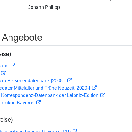
Johann Philipp
e Angebote
ise)
rbund
D
cra Personendatenbank [2008-]
gator Mittelalter und Frühe Neuzeit [2020-]
 Korrespondenz-Datenbank der Leibniz-Edition
 Lexikon Bayerns
eise)
ibliotheksverbundes Bayern (BVB)