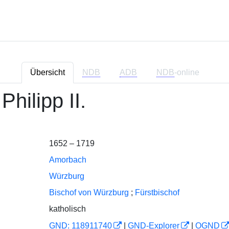
Übersicht
NDB
ADB
NDB
-online
hilipp II.
1652 – 1719
Amorbach
Würzburg
Bischof von Würzburg
;
Fürstbischof
katholisch
GND: 118911740
|
GND-Explorer
|
OGND