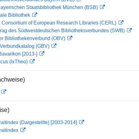
 Bayerischen Staatsbibliothek München (BSB)
ale Bibliothek
 Consortium of European Research Libraries (CERL)
rag des Südwestdeutschen Bibliotheksverbundes (SWB)
her Bibliothekenverbund (OBV)
Verbundkatalog (GBV)
Bavarikon [2013-]
icus (IxTheo)
achweise)
D
ise)
traitindex (Dargestellte) [2003-2014]
traitindex