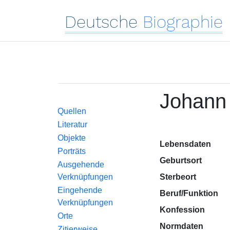
Deutsche
Biographie
Johann P
Quellen
Literatur
Objekte
Lebensdaten
Porträts
Geburtsort
Ausgehende
Verknüpfungen
Sterbeort
Eingehende
Beruf/Funktion
Verknüpfungen
Konfession
Orte
Normdaten
Zitierweise