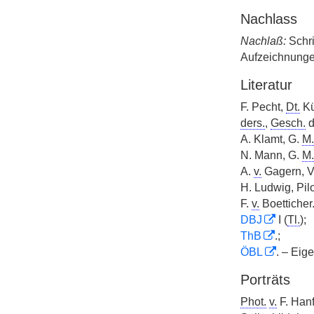
Nachlass
Nachlaß:
Schri
Aufzeichnung
Literatur
F. Pecht,
Dt.
Kü
ders.
,
Gesch.
d
A. Klamt, G.
M.
N. Mann, G.
M.
A.
v.
Gagern, Vo
H. Ludwig, Pilo
F.
v.
Boetticher
DBJ
I (
Tl.
);
ThB
.;
ÖBL
. – Eig
Porträts
Phot.
v.
F. Hanf