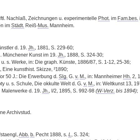
ftl. Nachlaß, Zeichnungen u. experimentelle
Phot.
im
Fam.bes.
en im
Städt.
Reiß-
Mus.
Mannheim.
nstler d. 19.
Jh.
, 1881, S. 229-60;
. Münchener Kunst im 19.
Jh.
, 1888, S. 324-30;
u. s. Werke, in: Die graph. Künste, 1886/87, S. 1-12, 25-36;
, Eine kunsthist. Skizze, ²1890;
r 50 J.: Die Erwerbung d.
Slg.
G.
v.
M.
, in: Mannheimer
Hh.
2, 
ty u. s. Schule, Die okkulte Welt d. G.
v.
M.
, in: Weltkunst 13, 1
. Malerwerke d. 19.
Jh.
, I/2, 1895, S. 992-98
(
W-Verz.
bis 1894)
;
ene Archivstud.
staengl,
Abb.
b.
Pecht 1888, s.
L
, S. 324;