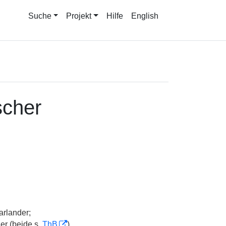
Suche
Projekt
Hilfe
English
scher
rlander;
ler (beide s.
ThB
).