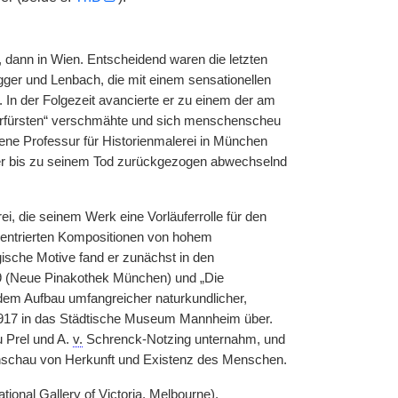
, dann in Wien. Entscheidend waren die letzten
gger und Lenbach, die mit einem sensationellen
 In der Folgezeit avancierte er zu einem der am
Malerfürsten“ verschmähte und sich menschenscheu
ne Professur für Historienmalerei in München
e er bis zu seinem Tod zurückgezogen abwechselnd
ei, die seinem Werk eine Vorläuferrolle für den
zentrierten Kompositionen von hohem
sche Motive fand er zunächst in den
69 (Neue Pinakothek München) und „Die
dem Aufbau umfangreicher naturkundlicher,
1917 in das Städtische Museum Mannheim über.
u Prel und A.
v.
Schrenck-Notzing unternahm, und
nschau von Herkunft und Existenz des Menschen.
ional Gallery of Victoria, Melbourne),