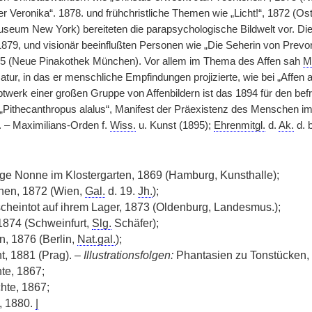
r Veronika“. 1878. und frühchristliche Themen wie „Licht!“, 1872 (O
useum New York) bereiteten die parapsychologische Bildwelt vor. Die
1879, und visionär beeinflußten Personen wie „Die Seherin von Prevo
5 (Neue Pinakothek München). Vor allem im Thema des Affen sah
M
tur, in das er menschliche Empfindungen projizierte, wie bei „Affen 
werk einer großen Gruppe von Affenbildern ist das 1894 für den be
 „Pithecanthropus alalus“, Manifest der Präexistenz des Menschen im 
. – Maximilians-Orden f.
Wiss.
u. Kunst (1895);
Ehrenmitgl.
d.
Ak.
d. 
e Nonne im Klostergarten, 1869 (Hamburg, Kunsthalle);
hen, 1872 (Wien,
Gal.
d. 19.
Jh.
);
scheintot auf ihrem Lager, 1873 (Oldenburg, Landesmus.);
1874 (Schweinfurt,
Slg.
Schäfer);
, 1876 (Berlin,
Nat.gal.
);
ht, 1881 (Prag). –
Illustrationsfolgen:
Phantasien zu Tonstücken,
te, 1867;
hte, 1867;
, 1880.
|