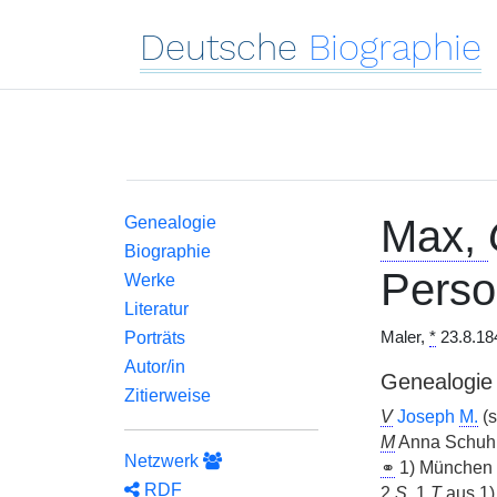
Deutsche
Biographie
Max,
Genealogie
Biographie
Perso
Werke
Literatur
Porträts
Maler,
*
23.8.18
Autor/in
Genealogie
Zitierweise
V
Joseph
M.
(s
M
Anna Schuh
Netzwerk
⚭
1) München 
RDF
2
S
, 1
T
aus 1)