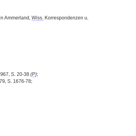
in Ammerland,
Wiss.
Korrespondenzen u.
1967, S. 20-38
(
P
)
;
979, S. 1676-78;