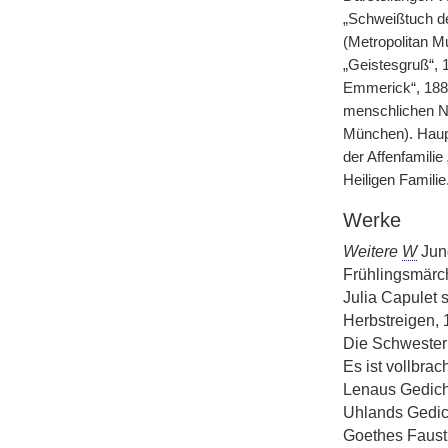
„Schweißtuch de
(Metropolitan M
„Geistesgruß“, 
Emmerick“, 188
menschlichen Na
München). Haupt
der Affenfamilie
Heiligen Familie
Werke
Weitere
W
Jung
Frühlingsmärc
Julia Capulet 
Herbstreigen, 
Die Schwestern
Es ist vollbrac
Lenaus Gedich
Uhlands Gedic
Goethes Faust