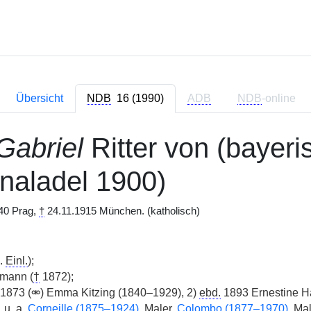
Übersicht
NDB
16 (1990)
ADB
NDB
-online
Gabriel
Ritter von (bayeri
naladel 1900)
40 Prag,
†
24.11.1915 München. (katholisch)
.
Einl.
);
mann (
†
1872);
1873 (⚮) Emma Kitzing (1840–1929), 2)
ebd.
1893 Ernestine Ha
.
u. a.
Corneille (1875–1924)
, Maler,
Colombo (1877–1970)
, Ma