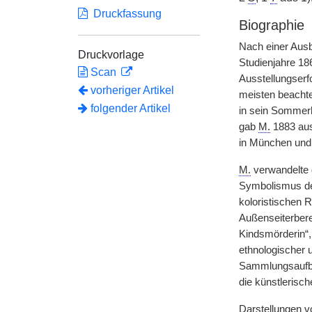
Druckfassung
Biographie
Nach einer Ausb
Druckvorlage
Studienjahre 18
Scan
Ausstellungserf
vorheriger Artikel
meisten beachte
folgender Artikel
in sein Sommerh
gab
M.
1883 aus
in München und
M.
verwandelte d
Symbolismus der
koloristischen 
Außenseiterbere
Kindsmörderin“,
ethnologischer
Sammlungsaufbau
die künstlerisc
Darstellungen vo