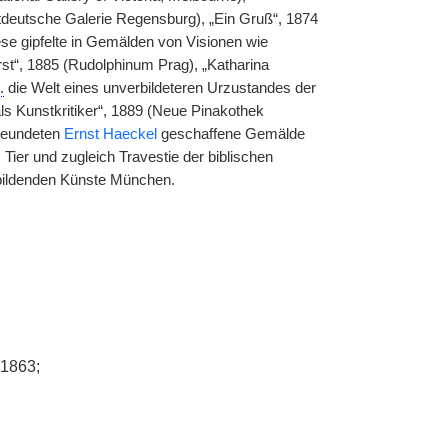
stdeutsche Galerie Regensburg), „Ein Gruß“, 1874
se gipfelte in Gemälden von Visionen wie
rst“, 1885 (Rudolphinum Prag), „Katharina
.
die Welt eines unverbildeteren Urzustandes der
als Kunstkritiker“, 1889 (Neue Pinakothek
freundeten
Ernst Haeckel
geschaffene Gemälde
Tier und zugleich Travestie der biblischen
bildenden Künste München.
 1863;