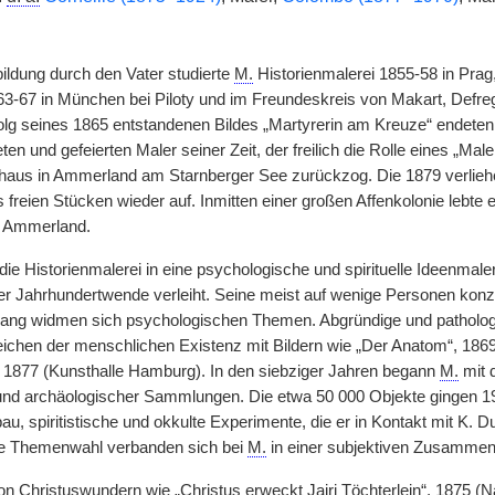
ildung durch den Vater studierte
M.
Historienmalerei 1855-58 in Prag
63-67 in München bei Piloty und im Freundeskreis von Makart, Defre
olg seines 1865 entstandenen Bildes „Martyrerin am Kreuze“ endeten.
ten und gefeierten Maler seiner Zeit, der freilich die Rolle eines „
aus in Ammerland am Starnberger See zurückzog. Die 1879 verliehe
 freien Stücken wieder auf. Inmitten einer großen Affenkolonie lebt
 Ammerland.
ie Historienmalerei in eine psychologische und spirituelle Ideenmaler
 Jahrhundertwende verleiht. Seine meist auf wenige Personen kon
Rang widmen sich psychologischen Themen. Abgründige und pathologi
ichen der menschlichen Existenz mit Bildern wie „Der Anatom“, 18
 1877 (Kunsthalle Hamburg). In den siebziger Jahren begann
M.
mit 
 und archäologischer Sammlungen. Die etwa 50 000 Objekte gingen 
, spiritistische und okkulte Experimente, die er in Kontakt mit K. D
he Themenwahl verbanden sich bei
M.
in einer subjektiven Zusamme
n Christuswundern wie „Christus erweckt Jairi Töchterlein“, 1875 (Nat