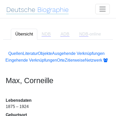
Deutsche
Biographie
Übersicht
NDB
ADB
NDB
-online
Quellen
Literatur
Objekte
Ausgehende Verknüpfungen
Eingehende Verknüpfungen
Orte
Zitierweise
Netzwerk
Max, Corneille
Lebensdaten
1875 – 1924
Geburtsort