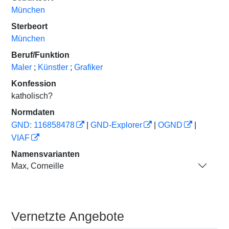
München
Sterbeort
München
Beruf/Funktion
Maler
;
Künstler
;
Grafiker
Konfession
katholisch?
Normdaten
GND: 116858478
|
GND-Explorer
|
OGND
|
VIAF
Namensvarianten
Max, Corneille
Vernetzte Angebote