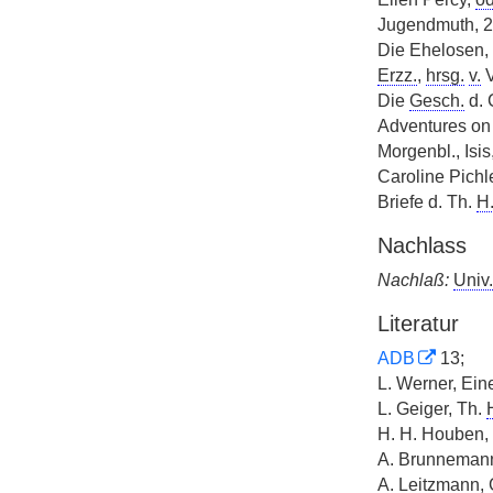
Jugendmuth, 
Die Ehelosen,
Erzz.
,
hrsg.
v.
V
Die
Gesch.
d. 
Adventures on
Morgenbl., Isis
Caroline Pichle
Briefe d. Th.
H
Nachlass
Nachlaß:
Univ.
Literatur
ADB
13;
L. Werner, Ein
L. Geiger, Th.
H. H. Houben, L
A. Brunnemann
A. Leitzmann,