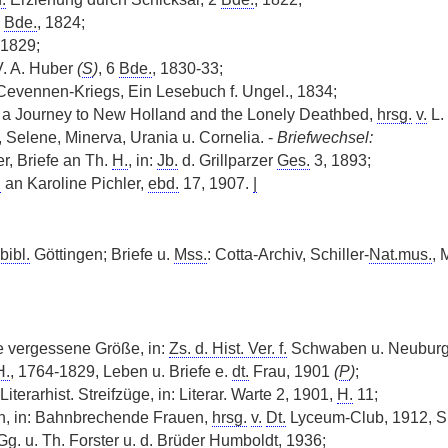
2
Bde.
, 1824;
 1829;
. A. Huber
(
S
)
, 6
Bde.
, 1830-33;
Cevennen-Kriegs, Ein Lesebuch f. Ungel., 1834;
 a Journey to New Holland and the Lonely Deathbed,
hrsg.
v.
L.
, Selene, Minerva, Urania u. Cornelia. -
Briefwechsel:
r, Briefe an Th.
H.
, in:
Jb.
d. Grillparzer
Ges.
3, 1893;
.
an Karoline Pichler,
ebd.
17, 1907.
|
bibl.
Göttingen; Briefe u.
Mss.
: Cotta-Archiv, Schiller-
Nat.mus.
, 
e vergessene Größe, in:
Zs. d. Hist. Ver. f.
Schwaben u. Neuburg 
H.
, 1764-1829, Leben u. Briefe e.
dt.
Frau, 1901
(
P
)
;
iterarhist. Streifzüge, in: Literar. Warte 2, 1901,
H.
11;
, in: Bahnbrechende Frauen,
hrsg.
v.
Dt.
Lyceum-Club, 1912, S.
Gg.
u. Th. Forster u. d. Brüder Humboldt, 1936;