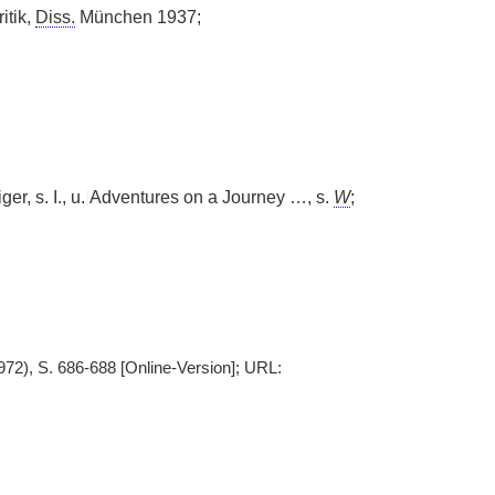
ritik,
Diss.
München 1937;
er, s. I., u.
|
Adventures on a Journey …, s.
W
;
72), S. 686-688 [Online-Version]; URL: