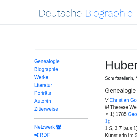
Deutsche
Biographie
Huber
Genealogie
Biographie
Werke
Schriftstellerin,
Literatur
Genealogie
Porträts
V
Christian Go
Autor/in
M
Therese Wei
Zitierweise
⚭
1) 1785
Geor
1)
;
Netzwerk
1
S
, 3
T
|
aus 1
RDF
Künstlerin im S