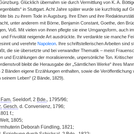
Günzburg. Glücklich übernahm sie durch Vermittlung von K. A. Böttig
rgenblatts“ in Stuttgart. Acht Jahre später wurde sie kurzfristig au
ebte bis zu ihrem Tode in Augsburg. Ihre Ehen und ihre Redakteurstät
ht, unter anderem mit Börne, Benjamin Constant, Goethe, den Brü
en, Voß. Mit vielen von ihnen pflegte sie eine Umgangsform, auch im 
und Frivolität neigende Art ausdrückte. Ihr verdankte sie manche Fein
sinnt und verehrte
Napoleon
. Ihre schriftstellerischen Arbeiten sind
flußt, die sie übersetzte und bei verwandter Thematik – meist Frauen
 und Erzählungen der moralisierende, unpersönliche Ton. Kritischer u
rdienstvoll bleibt die Herausgabe der „Sämtlichen Werke“ ihres Mann
in 2 Bänden eigene Erzählungen enthalten, sowie die Veröffentlichung
 seinem Leben“ (2 Bände, 1829).
e
Fam.
Seeldorf, 2
Bde.
, 1795/96;
z.
Gesch.
d. Convenienz, 1796;
1801 f.;
Welt, 1805;
rnhuterin Deborah Fündling, 1821;
.
Erziehung durch Schicksal, 2
Bde.
, 1822;