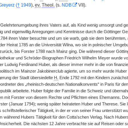
Greyerz (
†
1949
),
ev.
Theol.
(s.
NDB
VII).
Gelehrtenumgebung ihres Vaters auf, als Kind wenig umsorgt und gelie
g und eigenwillig Anregungen und Kenntnisse durch die Göttinger Ges
784 ihren Vater besuchte und um sie warb, gab sie dem berühmten, ab
der Heirat 1785 an die Universität Wilna, wo sie in polnischer Umgebun
zurück, bis Forster 1788 nach Mainz ging. Die während dieser Götting
iothekar und Schröder-Biographen Friedrich Wilhelm Meyer wurde von F
er Ludwig Ferdinand Huber, als dieser immer mehr in die von finanzie
 politisch im Mainzer Jakobinerclub agierte, um so mehr wurde Huber
erung der Stadt übersiedelte
H.
Ende 1792 mit den Kindern zunächst
eordneter des „rheinisch-deutschen Nationalkonvents“ in Paris für d
publik arbeitete. Huber folgte der Familie in die Schweiz und übern
n mit Forster von diesem Rechte und Pflichten eines Ehemanns. D
ster (Januar 1794); wenig später heirateten Huber und Therese. Sie le
schriftstellerischer Tätigkeit, in der er von seiner Frau unterstützt 
lm während Hubers Tätigkeit für den Cotta’schen Verlag. Nach Huber
 Unsicherheit. Die nächsten 12 Jahre verbrachte sie auf Reisen ode