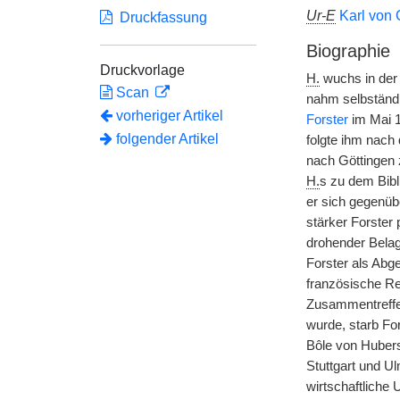
Ur-E
Karl von 
Druckfassung
Biographie
Druckvorlage
H.
wuchs in der 
Scan
nahm selbständi
vorheriger Artikel
Forster
im Mai 1
folgender Artikel
folgte ihm nach 
nach Göttingen 
H.
s zu dem Bibl
er sich gegenüb
stärker Forster
drohender Belag
Forster als Abg
französische Re
Zusammentreffe
wurde, starb For
Bôle von Hubers 
Stuttgart und U
wirtschaftliche