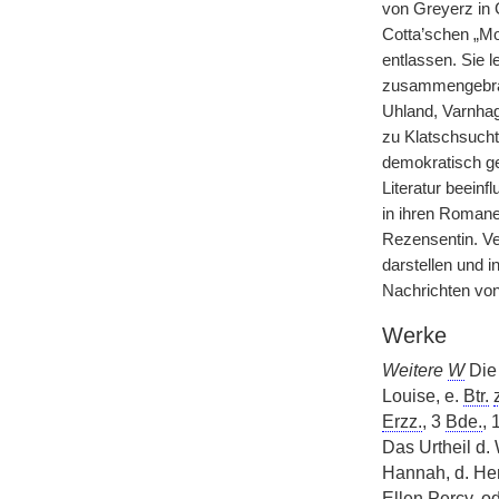
von Greyerz in 
Cotta’schen „Mo
entlassen. Sie l
zusammengebrac
Uhland, Varnhag
zu Klatschsucht 
demokratisch ge
Literatur beein
in ihren Romanen
Rezensentin. Ve
darstellen und 
Nachrichten von
Werke
Weitere
W
Di
Louise, e.
Btr.
Erzz.
, 3
Bde.
, 
Das Urtheil d. 
Hannah, d. Her
Ellen Percy,
od