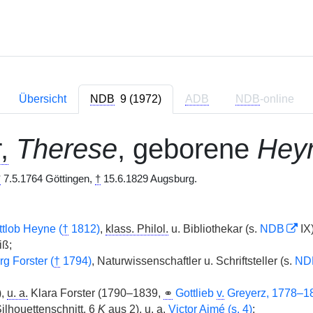
Übersicht
NDB
9 (1972)
ADB
NDB
-online
,
Therese
, geborene
Hey
*
7.5.1764 Göttingen,
†
15.6.1829 Augsburg.
ttlob Heyne (
†
1812)
,
klass. Philol.
u. Bibliothekar (s.
NDB
IX)
ß;
g Forster (
†
1794)
, Naturwissenschaftler u. Schriftsteller (s.
ND
),
u. a.
Klara Forster (1790–1839,
⚭
Gottlieb
v.
Greyerz, 1778–1
ilhouettenschnitt, 6
K
aus 2),
u. a.
Victor Aimé (s. 4)
;