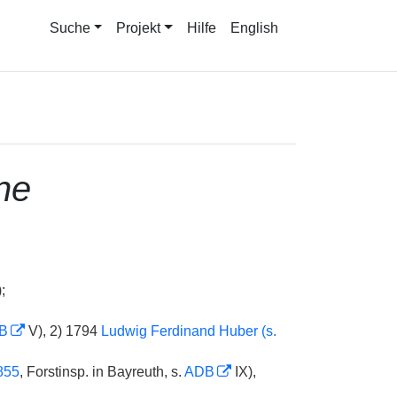
Suche
Projekt
Hilfe
English
ne
;
B
V), 2) 1794
Ludwig Ferdinand Huber (s.
855
, Forstinsp. in Bayreuth, s.
ADB
IX),