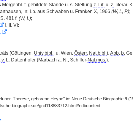
s Morgenbl. f. gebildete Stände u. s. Stellung
z.
Lit.
u.
z.
literar. K
rthausen, in:
Lb.
aus Schwaben u. Franken X, 1966
(
W
,
L
,
P
)
;
S. 481 f.
(
W
,
L
)
;
I, II, VI;
.
träts (Göttingen,
Univ.bibl.
, u. Wien,
Österr.
Nat.bibl.
),
Abb.
b.
Geig
t
v.
L. Duttenhofer (Marbach a. N., Schiller-
Nat.mus.
).
Huber, Therese, geborene Heyne" in: Neue Deutsche Biographie 9 (19
utsche-biographie.de/gnd118883712.html#ndbcontent