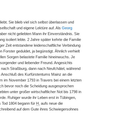
bt. Sie blieb viel sich selbst überlassen und
ellschaft und eigene Lektüre auf. Als
Georg
er nicht geliebten Mann ihr Einverständnis. Sie
g isoliert lebte. 2 Jahre später kehrte die Familie
er Zeit entstandene leidenschaftliche Verbindung
orster geduldet, ja begünstigt. Ähnlich verhielt
llen Sorgen belastete Familie hineinwuchs. Je
 sorgender und liebender Freund. Angesichts
 nach Straßburg, dann nach Neufchâtel, während
en Anschluß des Kurfürstentums Mainz an die
ahm im November 1793 in Travers bei einem letzten
och bevor noch die Scheidung ausgesprochen
bten unter großer wirtschaftlicher Not bis 1798 in
wurde. Ruhiger wurde ihr Leben erst in Tübingen,
s Tod 1804 begann für
H.
aufs neue die
r schreibend auf dem Gute ihres Schwiegersohnes