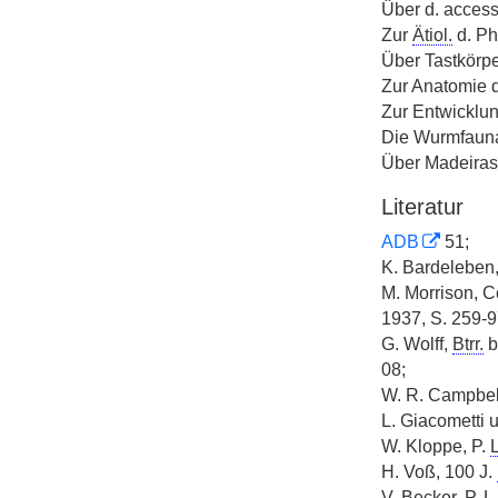
Über d. access
Zur
Ätiol.
d. Ph
Über Tastkörpe
Zur Anatomie 
Zur Entwicklun
Die Wurmfau
Über Madeiras
Literatur
ADB
51;
K. Bardeleben,
M. Morrison, C
1937, S. 259-
G. Wolff,
Btrr.
b
08;
W. R. Campbell
L. Giacometti u
W. Kloppe, P.
L
H. Voß, 100 J.
V. Becker, P.
L.