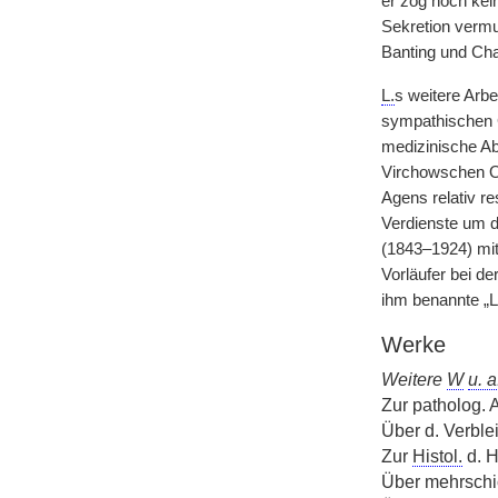
er zog noch kei
Sekretion vermut
Banting und Cha
L.
s weitere Arbe
sympathischen G
medizinische A
Virchowschen Or
Agens relativ r
Verdienste um d
(1843–1924) mit
Vorläufer bei de
ihm benannte „
Werke
Weitere
W
u. a
Zur patholog. 
Über d. Verblei
Zur
Histol.
d. 
Über mehrschic