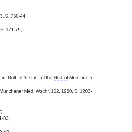
3, S. 730-44;
 S. 171-79;
, in: Bull, of the Inst. of the
Hist. of
Medicine 5,
: Münchener
Med.
Wschr.
102, 1960, S. 1203-
;
1-83;
8-62;