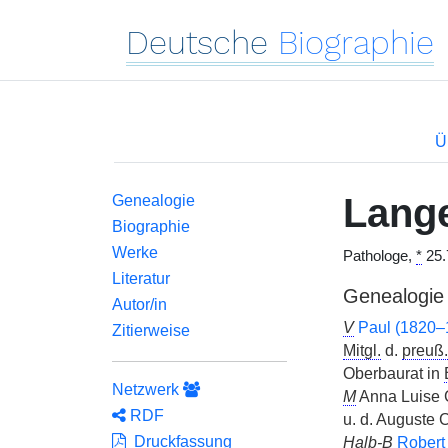
Deutsche
Biographie
Ü
Lang
Genealogie
Biographie
Werke
Pathologe,
*
25.
Literatur
Genealogie
Autor/in
V
Paul (1820–
Zitierweise
Mitgl.
d.
preuß.
Oberbaurat in
Netzwerk
M
Anna Luise 
RDF
u. d. Auguste C
Druckfassung
Halb-B
Robert