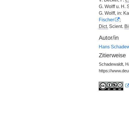
G. Wolff u. H
G. Wolff, in: 
Fischer
;
Dict.
Scient.
Bi
Autor/in
Hans Schadew
Zitierweise
Schadewaldt, Ha
https://www.de