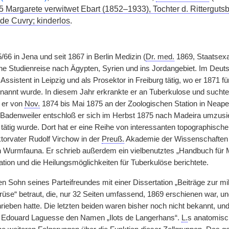
5 Margarete verwitwet Ebart (1852–1933), Tochter d. Ritterguts
 de Cuvry; kinderlos
.
/66 in Jena und seit 1867 in Berlin Medizin (
Dr. med.
1869, Staatsex
ne Studienreise nach Ägypten, Syrien und ins Jordangebiet. Im Deut
Assistent in Leipzig und als Prosektor in Freiburg tätig, wo er 1871 f
nannt wurde. In diesem Jahr erkrankte er an Tuberkulose und suchte 
 er von
Nov.
1874 bis Mai 1875 an der Zoologischen Station in Neape
Badenweiler entschloß er sich im Herbst 1875 nach Madeira umzusiede
 tätig wurde. Dort hat er eine Reihe von interessanten topographische
orvater Rudolf Virchow in der
Preuß.
Akademie der Wissenschaften
hen Wurmfauna. Er schrieb außerdem ein vielbenutztes „Handbuch für M
ation und die Heilungsmöglichkeiten für Tuberkulöse berichtete.
en Sohn seines Parteifreundes mit einer Dissertation „Beiträge zur 
üse“ betraut, die, nur 32 Seiten umfassend, 1869 erschienen war, un
ieben hatte. Die letzten beiden waren bisher noch nicht bekannt, und
n Edouard Laguesse den Namen „Ilots de Langerhans“.
L.
s anatomisc