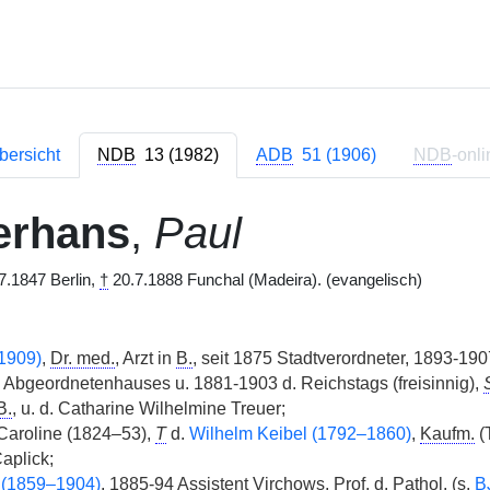
bersicht
NDB
13 (1982)
ADB
51 (1906)
NDB
-onli
erhans
,
Paul
7.1847 Berlin,
†
20.7.1888 Funchal (Madeira). (evangelisch)
1909)
,
Dr. med.
, Arzt in
B.
, seit 1875 Stadtverordneter, 1893-19
Abgeordnetenhauses u. 1881-1903 d. Reichstags (freisinnig),
B.
, u. d. Catharine Wilhelmine Treuer;
Caroline (1824–53),
T
d.
Wilhelm Keibel (1792–1860)
,
Kaufm.
(T
aplick;
 (1859–1904)
, 1885-94 Assistent Virchows,
Prof. d. Pathol.
(s.
B