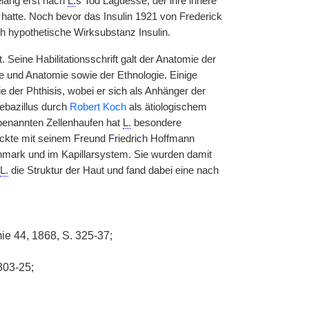
elang erst nach
L.
s Tod Laguesse, der ihre innere
 hatte. Noch bevor das Insulin 1921 von Frederick
h hypothetische Wirksubstanz Insulin.
Seine Habilitationsschrift galt der Anatomie der
e und Anatomie sowie der Ethnologie. Einige
e der Phthisis, wobei er sich als Anhänger der
ebazillus durch
Robert Koch
als ätiologischem
 benannten Zellenhaufen hat
L.
besondere
ckte mit seinem Freund Friedrich Hoffmann
enmark und im Kapillarsystem. Sie wurden damit
L.
die Struktur der Haut und fand dabei eine nach
mie 44, 1868, S. 325-37;
303-25;