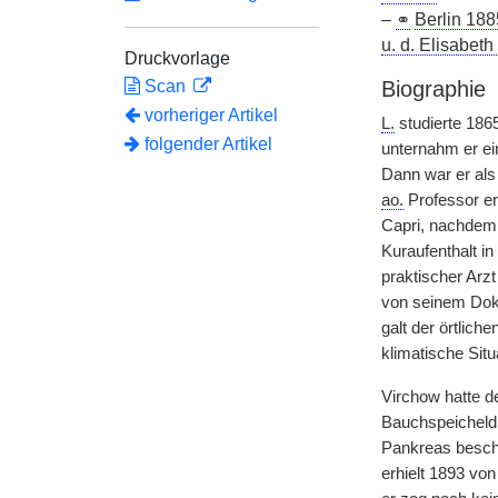
–
⚭
Berlin 188
u. d. Elisabeth
Druckvorlage
Scan
Biographie
vorheriger Artikel
L.
studierte 1865
folgender Artikel
unternahm er ei
Dann war er als 
ao.
Professor er
Capri, nachdem
Kuraufenthalt in
|
praktischer Arzt
von seinem Dokt
galt der örtlic
klimatische Situ
Virchow hatte d
Bauchspeicheldr
Pankreas beschr
erhielt 1893 vo