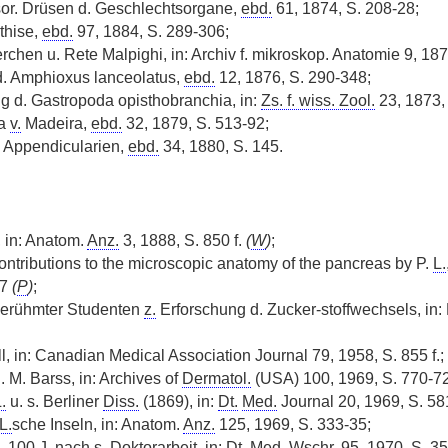
or. Drüsen d. Geschlechtsorgane,
ebd.
61, 1874, S. 208-28;
thise,
ebd.
97, 1884, S. 289-306;
rchen u. Rete Malpighi, in: Archiv f. mikroskop. Anatomie 9, 187
d. Amphioxus lanceolatus,
ebd.
12, 1876, S. 290-348;
g d. Gastropoda opisthobranchia, in:
Zs. f. wiss. Zool.
23, 1873,
na
v.
Madeira,
ebd.
32, 1879, S. 513-92;
 Appendicularien,
ebd.
34, 1880, S. 145.
 in: Anatom.
Anz.
3, 1888, S. 850 f.
(
W
)
;
ontributions to the microscopic anatomy of the pancreas by P.
L.
97
(
P
)
;
erühmter Studenten
z.
Erforschung d. Zucker-stoffwechsels, in
, in: Canadian Medical Association Journal 79, 1958, S. 855 f.;
. M. Barss, in: Archives of
Dermatol.
(USA) 100, 1969, S. 770-72
.
u. s. Berliner
Diss.
(1869), in:
Dt.
Med.
Journal 20, 1969, S. 58
L.
sche Inseln, in: Anatom.
Anz.
125, 1969, S. 333-35;
, 100 J. nach s. Doktorarbeit, in:
Dt.
Med.
Wschr.
95, 1970, S. 35