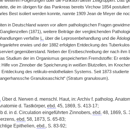
ne weiteren Folgerungen über die Funktion dieser Zellgruppen. Das g
ete, die im übrigen für das Pankreas bereits Virchow 1854 postuliert
rles Best isoliert werden konnte, nannte 1909 Jean de Meyer die noc
iten in Deutschland waren vor allem pathologischen Fragen gewidmet. 
anglienzellen (1871), weitere Beiträge der vergleichenden Pathologi
bhandlungen verfaßte
L.
über die Leprosenbehandlung und die Ätiologi
ganlehre erwies und der 1882 erfolgten Entdeckung des Tuberkulos
eserviert gegenüberstand. Neben der Erstbeschreibung der nach ihm
as Studium der im Organismus gespeicherten Fremdstoffe: Er entde
 Hilfe von Zinnober die Speicherung in weißen Blutzellen, im Knoch
r Entdeckung des retikulo-endothelialen Systems. Seit 1873 studierte
Langerhanssche Granulosaschicht“ (Stratum granulosum).
.
Über d. Nerven d. menschl. Haut, in: Archiv f. patholog. Anato
Anatomie d. Tastkörper,
ebd.
45, 1869, S. 413-17;
b d. in d. Circulation eingeführten Zinnobers,
ebd.
48, 1869, S. 
Herzens,
ebd.
58, 1873, S. 65-83;
htige Epithelien,
ebd.
, S. 83-92;