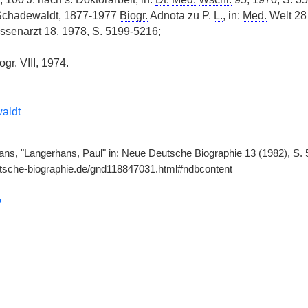
. Schadewaldt, 1877-1977
Biogr.
Adnota zu P.
L.
, in:
Med.
Welt 28 
Kassenarzt 18, 1978, S. 5199-5216;
ogr.
VIII, 1974.
aldt
ns, "Langerhans, Paul" in: Neue Deutsche Biographie 13 (1982), S. 5
utsche-biographie.de/gnd118847031.html#ndbcontent