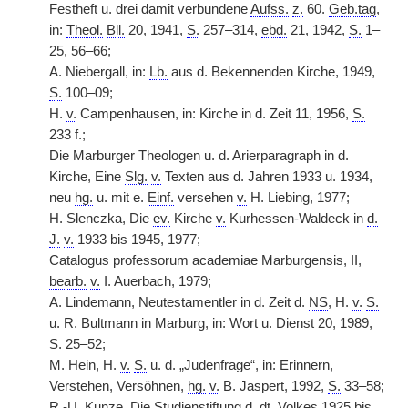
Festheft u. drei damit verbundene
Aufss.
z.
60.
Geb.tag
,
in:
Theol.
Bll.
20, 1941,
S.
257–314,
ebd.
21, 1942,
S.
1–
25, 56–66;
A. Niebergall, in:
Lb.
aus d. Bekennenden Kirche, 1949,
S.
100–09;
H.
v.
Campenhausen, in: Kirche in d. Zeit 11, 1956,
S.
233 f.;
Die Marburger Theologen u. d. Arierparagraph in d.
Kirche, Eine
Slg.
v.
Texten aus d. Jahren 1933 u. 1934,
neu
hg.
u. mit e.
Einf.
versehen
v.
H. Liebing, 1977;
H. Slenczka, Die
ev.
Kirche
v.
Kurhessen-Waldeck in
d.
J.
v.
1933 bis 1945, 1977;
Catalogus professorum academiae Marburgensis, II,
bearb.
v.
I. Auerbach, 1979;
A. Lindemann, Neutestamentler in d. Zeit d.
NS
, H.
v.
S.
u. R. Bultmann in Marburg, in: Wort u. Dienst 20, 1989,
S.
25–52;
M. Hein, H.
v.
S.
u. d. „Judenfrage“, in: Erinnern,
Verstehen, Versöhnen,
hg.
v.
B. Jaspert, 1992,
S.
33–58;
R.-U. Kunze, Die Studienstiftung d.
dt.
Volkes 1925 bis