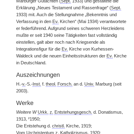
Marburger Gutachten (
Sept.
1933) und gestaltete die
Erklärung „Neues Testament und Rassenfrage“ (
Sept.
1933) mit. Auch die Stellungnahme „Bekenntnis und
Verfassung in den
Ev.
Kirchen“ (Mai 1934) verantwortete
er federführend. Aufgrund seines schweren Herzleidens
mußte er seit 1940 seine Tätigkeiten fast vollständig
einstellen, galt aber noch nach Kriegsende als
Integrationsfigur für die
Ev.
Kirche von Kurhessen-
Waldeck und die neuen Einheitsstrukturen der
Ev.
Kirche
in Deutschland.
Auszeichnungen
H.-
v.
-S.-
Inst.
f.
theol.
Forsch.
an d.
Univ.
Marburg (seit
2003).
Werke
Weitere W
Urkk.
z.
Entstehungsgesch.
d. Donatismus,
1913, ²1950;
Die Entstehung d.
christl.
Kirche, 1919;
Vom Urchristentum
z.
Katholizismus, 1920;