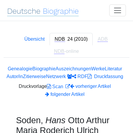
Deutsche
Biographie
Übersicht
NDB
24 (2010)
ADB
NDB
-online
Genealogie
Biographie
Auszeichnungen
Werke
Literatur
Autor/in
Zitierweise
Netzwerk
RDF
Druckfassung
Druckvorlage
vorheriger Artikel
Scan
folgender Artikel
Soden,
Hans
Otto Arthur
Maria Roderich Ulrich