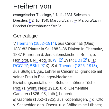
Freiherr
von
evangelischer Theologe,
*
4. 11. 1881 Striesen bei
Dresden,
†
2. 10. 1945 Marburg/Lahn,
⚰
Marburg/Lahn,
Friedhof Ockershäuser Straße.
Genealogie
V
Hermann (1852–1914)
, aus Cincinnati (Ohio),
1881/82 Pfarrer in
St.
, 1882–86 Diakon in Chemnitz,
1887 Pfarrer an d. Jerusalemskirche in Berlin,
o.
Hon.prof.
f.
NT
ebd.
(s.
Wi.
1914;
DBJ
I,
Tl.
;
RGG³
;
BBKL
X),
S
d.
Theodor (1825–1913)
,
aus Stuttgart,
Jur.
, Lehrer in Cincinnati, gründete mit
seiner Frau in Esslingen/Neckar e.
Erziehungsanstalt u.
öff.
Schule f. höhere Töchter,
Prof.
(s.
Württ.
Nekr.
1913), u. d. Clementine
Camerer (1826–93,
kath.
), Lehrerin;
M
Gabriele (1852–1925), aus Kopenhagen,
T
d. Otto
v.
Schaedtler,
dän.
Oberst, u. d. Wilhelmine Lübbes;