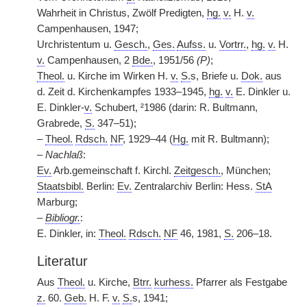
Wahrheit in Christus, Zwölf Predigten,
hg.
v.
H.
v.
Campenhausen, 1947;
Urchristentum u.
Gesch.
,
Ges.
Aufss.
u.
Vortrr.
,
hg.
v.
H.
v.
Campenhausen, 2
Bde.
, 1951/56
(P)
;
Theol.
u. Kirche im Wirken H.
v.
S.
s, Briefe u.
Dok.
aus
d. Zeit d. Kirchenkampfes 1933–1945,
hg.
v.
E. Dinkler u.
E. Dinkler-
v.
Schubert, ²1986 (darin: R. Bultmann,
Grabrede,
S.
347–51);
–
Theol.
Rdsch.
NF
, 1929–44 (
Hg.
mit R. Bultmann);
–
Nachlaß
:
Ev.
Arb.gemeinschaft f. Kirchl.
Zeitgesch.
, München;
Staatsbibl.
Berlin:
Ev.
Zentralarchiv Berlin: Hess.
StA
Marburg;
–
Bibliogr.
:
E. Dinkler, in:
Theol.
Rdsch.
NF
46, 1981,
S.
206–18.
Literatur
Aus
Theol.
u. Kirche,
Btrr.
kurhess.
Pfarrer als Festgabe
z.
60.
Geb.
H. F.
v.
S.
s, 1941;